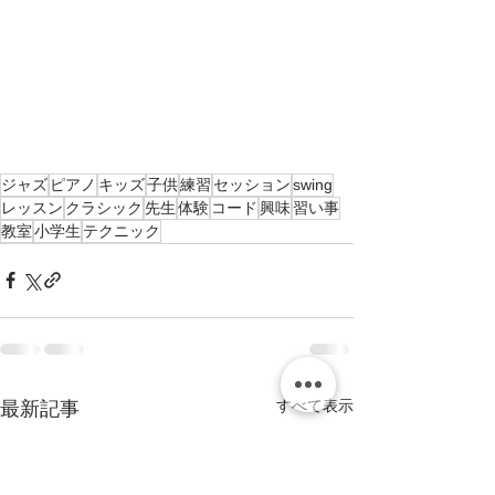
ジャズ
ピアノ
キッズ
子供
練習
セッション
swing
レッスン
クラシック
先生
体験
コード
興味
習い事
教室
小学生
テクニック
すべて表示
最新記事