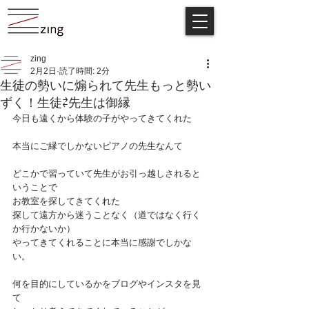
zing
2月2日
読了時間: 2分
生徒の勢いに煽られて先生もっと勢い
ずく！生徒⇄先生は御縁
今日も遠くから体験の子がやってきてくれた
本当にご縁でしかないピアノの先生なんて
どこかで習っていて先生がお引っ越しされると
いうことで
お教室を探してきてくれた
探して遠方から迷うことなく（道ではなく行く
か行かないか）
やってきてくれることに本当に感謝でしかな
い。
何を目的にしているかをブログやインスタを見
て