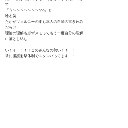
て
『う〜〜〜〜〜〜〜nnn』と
唸る笑
たかがツェルニーの本も本人の自筆の書き込み
だらけ
理論の理解も必ずメモってもう一度自分の理解
に落とし込む
いくぞ！！！！このみんなの勢い！！！！
常に援護射撃体制でスタンバってます！！