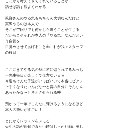
しっかり考えてきてくれていることが
話せば話す程よくわかる
親御さんのやる気ももちろん大切なんだけど
実際やるのは本人で
そこが空回りでも何かしら違うことが生じる
だからこそそれが本人の『やる気』なんだとい
う自覚を
目覚めさせてあげること👍これが我々スタッフ
の役目
ここにきてやる気の熱に逆に煽られてるみっち
ー先生毎日が楽しくて仕方ないｗｗ
今週もそんな子達がいっぱいいて本当にピアノ
上手くなりたいんだな〜と昔の自分にそんなん
あったかな〜と考えさせられる🤣
預かって一年でこんなに弾けるようになるほど
本人の勢いがすごい！
とにかくレッスンをメモる
先生の話が理解できない時はしっかり顔に出し