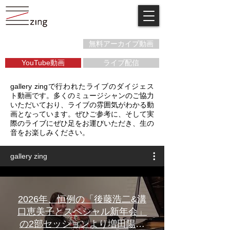
無料アーカイブ動画
YouTube動画
ライブ配信
gallery zingで行われたライブのダイジェス
ト動画です。多くのミュージシャンのご協力
いただいており、ライブの雰囲気がわかる動
画となっています。ぜひご参考に、そして実
際のライブにぜひ足をお運びいただき、生の
音をお楽しみください。
gallery zing
2026年、恒例の「後藤浩二&溝
口恵美子とスペシャル新年会」
の2部セッションより増田陽子