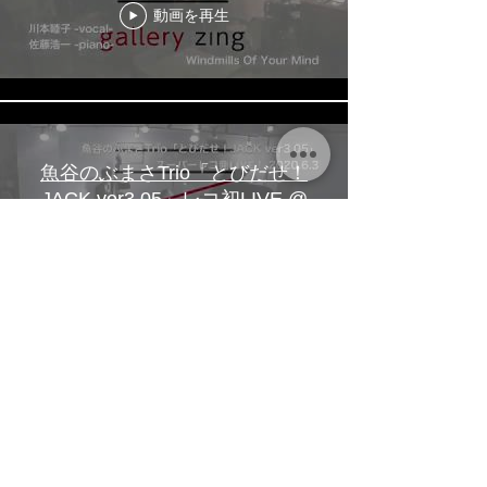
動画を再生
魚谷のぶまさTrio「とびだせ！
JACK ver3.05」レコ初LIVE @
gallery zing
動画を再生
もっと見る