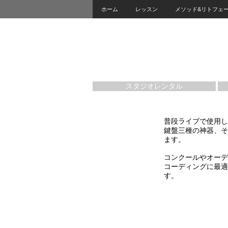
ホーム
レッスン
メソッド&リトフェ
スタジオレンタル
普段ライブで使用してい
鍵盤三種の神器、そ
ます。
コンクールやオーデ
コーディングに最適
す。