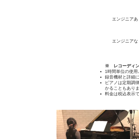
エンジニアあ
エンジニアな
※ レコーディ
1時間単位の使
録音機材と詳細
ピアノは定期調律
かることもあり
料金は税込表示