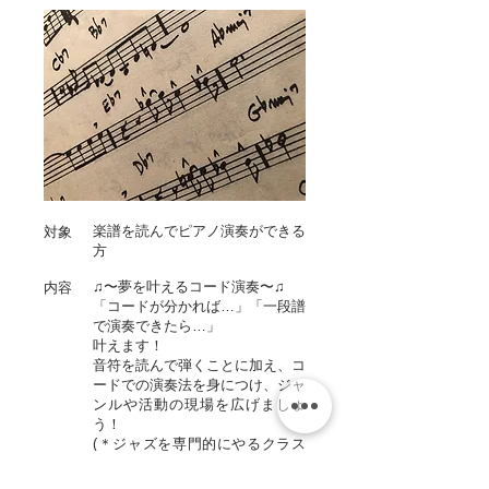
楽譜を読んでピアノ演奏ができる
対象
方
♫〜夢を叶えるコード演奏〜♫
内容
「コードが分かれば…」「一段譜
で演奏できたら…」
叶えます！
音符を読んで弾くことに加え、コ
ードでの演奏法を身につけ、ジャ
ンルや活動の現場を広げましょ
う！
(＊ジャズを専門的にやるクラス
ではありません。)