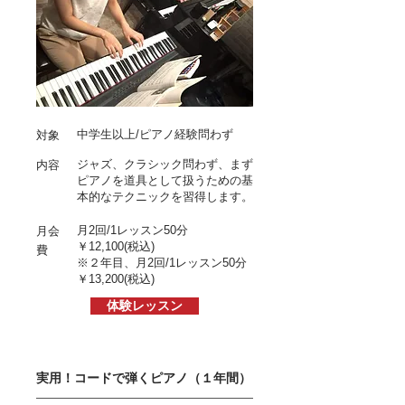
中学生以上/ピアノ経験問わず
対象
ジャズ、クラシック問わず、まず
内容
ピアノを道具として扱うための基
本的なテクニックを習得します。
月2回/1レッスン50分
月会
￥12,100
(税込)
費
※２年目、月2回/1レッスン50分
￥13,200
(税込)
体験レッスン
実用！コードで弾くピアノ（１年間）