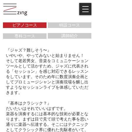
ピアノコース
特設コース
講師紹介
専科コース
『ジャズ？難しそう〜』
いやいや、やってみないと始まりません！
そして老若男女、音楽をコミュニケーション
ツールとして活かすため、ジャズに代表され
る「セッション」を感じ対応できるレッスン
をしています。そのため年に数度演奏企画と
してプロミュージシャンと演奏現場を醸し出
すようなセッションライブを体感していただ
きます。
『基本はクラシック？』
だいたいはそれでいいはずです。
楽器を演奏するには基本的な技術が必要とな
ります。まずは目で見て頭で考えた事を思い
通りに楽器へ伝達する。そこにはテクニック
としてクラシック界に優れた先駆者がいて、