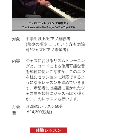
中学生以上/ピアノ経験者
対象
(幼少の頃少し…という方も勿論
可/ジャズピアノ希望者）
ジャズにおけるリズムトレーニン
内容
グと、コードによる使用可能な音
を如何に使いこなすか、この二つ
を柱にセッションに対応できるよ
うになるレッスンを進めていきま
す。希望者には楽譜に書かれたジ
ャズ曲を如何にジャズっぽく弾く
か、、のレッスンも行います。
月2回/1レッスン50分
月会
￥14,300(税込)
費
体験レッスン