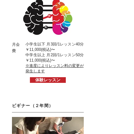
​小学生以下 月3回/1レッスン40分
月会
￥11,000(税込)〜
費
​中学生以上 月2回/1レッスン50分
￥11,0
00
(税込)
〜
※進度によりレッスン料の変更が
発生します
体験レッスン
ビギナー（２年間）