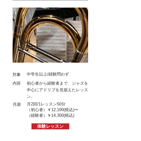
中学生以上/経験問わず
対象
内容
初心者から経験者まで、ジャズを
中心にアドリブを見据えたレッス
ン。
月2回/1レッスン50分
月謝
（初心者）￥12
,1
00
(税込)〜
（経験者）
￥14,300
(税込)
体験レッスン