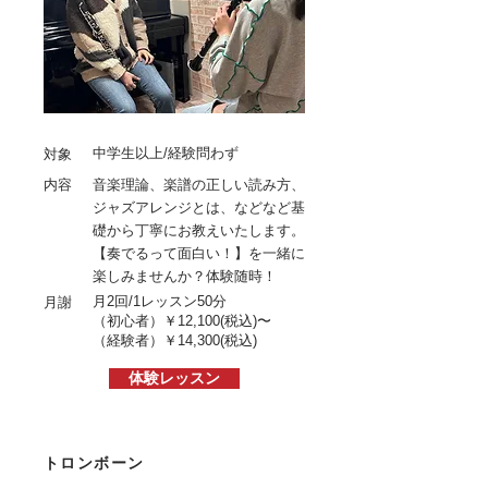
中学生以上/経験問わず
対象
内容
音楽理論、楽譜の正しい読み方、
ジャズアレンジとは、などなど基
礎から丁寧にお教えいたします。
【奏でるって面白い！】を一緒に
楽しみませんか？体験随時！
月2回/1レッスン50分
月謝
（初心者）￥12
,1
00
(税込)〜
（経験者）
￥14,300
(税込)
体験レッスン
トロンボーン