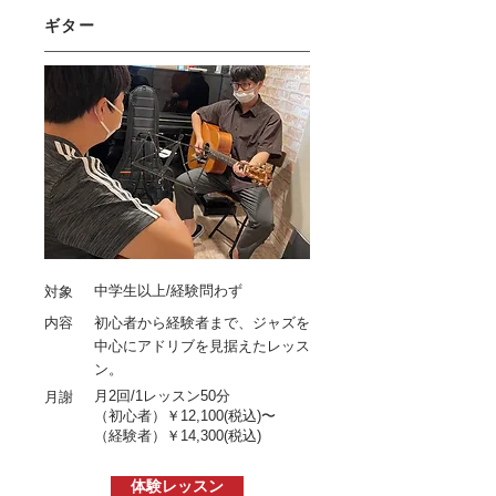
ギター
中学生以上/経験問わず
対象
内容
初心者から経験者まで、ジャズを
中心にアドリブを見据えたレッス
ン。
月2回/1レッスン50分
月謝
（初心者）￥12
,1
00
(税込)〜
（経験者）
￥14,300
(税込)
体験レッスン