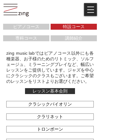
ピアノコース
特設コース
専科コース
講師紹介
zing music labではピアノコース以外にも各
種楽器、お子様のためのリトミック、ソルフ
ェージュ、ミラーニングプレイなど、幅広い
レッスンをご提供しています。ジャズを中心
にクラシックのクラスもございます。ご希望
のレッスンをリストよりお選びください。
レッスン基本会則
クラシックバイオリン
クラリネット
トロンボーン