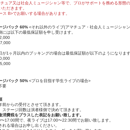
チュア又は社会人ミュージシャン等で、プロがサポートを務める形態の
ていただきます。
ケース B>でお願いする場合があります。
ージバック 60%
<それ以外のライブ(アマチュア・社会人ミュージシャン
には以下の最低保証額を申し受けます。
000
,000
1ヶ月以内のブッキングの場合は最低保証額が以下のようになりま
000
,000
ージバック 50%
<プロを目指す学生ライブの場合>
不要
項
年前からの受付とさせて頂きます。
、ステージ回数は演者様側で決めて頂きます。
途消費税をプラスした表記をお願い致します。
0〜17:00間で、夜ライブは17:00〜22:30間でお願い致します。
される場合はお申し出ください。