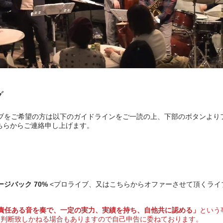
グ
ngでのライブをご希望の方は以下のガイドラインをご一読の上、下部のボタンよ
ちらからご連絡申し上げます。
ライブブッキング・ガイドライン
ージバック 70%
<プロライブ、又はこちらからオファーさせて頂くライ
責任ある音を奏で、一定の実力、実績を持ち、自他共に認める
」
という
は判断致しかねる場合もありますので自己申告に委ねております。