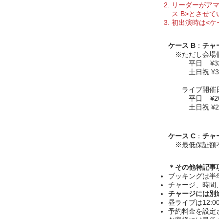
リーダーがアマ
ス B>とさせ
​初出演時は<
ケース B
：
チャ
※ただし会場側
平日 ¥32,
土日祝 ¥37
ライブ開催日が
平日 ¥20,
土日祝 ¥25
ケース C
：
チャ
※最低保証額
＊その他特記事
ブッキングは半
チャージ、時間
チャージには別
昼ライブは12:0
予約料金を設定