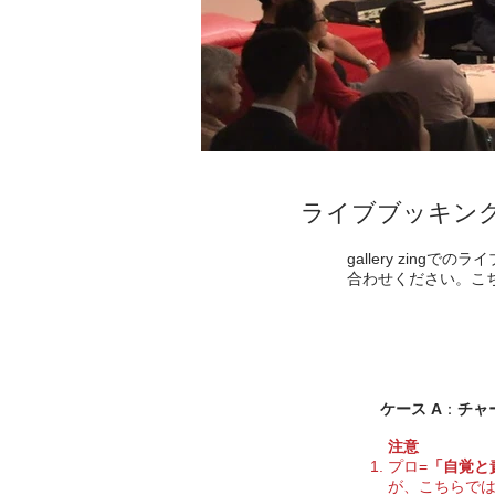
ライブブッキン
gallery zi
合わせください。こ
ケース A
：
チャ
注意
プロ=
「自覚と
が、こちらで