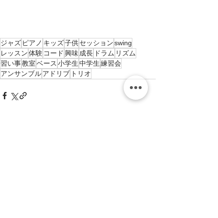
ジャズ
ピアノ
キッズ
子供
セッション
swing
レッスン
体験
コード
興味
成長
ドラム
リズム
習い事
教室
ベース
小学生
中学生
練習会
アンサンブル
アドリブ
トリオ
すべて表示
最新記事