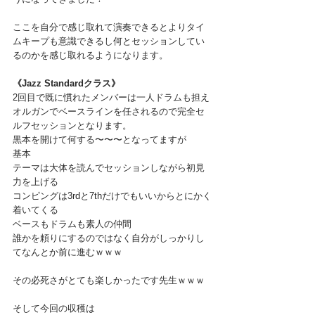
ここを自分で感じ取れて演奏できるとよりタイ
ムキープも意識できるし何とセッションしてい
るのかを感じ取れるようになります。
《Jazz Standardクラス》
2回目で既に慣れたメンバーは一人ドラムも担え
オルガンでベースラインを任されるので完全セ
ルフセッションとなります。
黒本を開けて何する〜〜〜となってますが
基本
テーマは大体を読んでセッションしながら初見
力を上げる
コンピングは3rdと7thだけでもいいからとにかく
着いてくる
ベースもドラムも素人の仲間
誰かを頼りにするのではなく自分がしっかりし
てなんとか前に進むｗｗｗ
その必死さがとても楽しかったです先生ｗｗｗ
そして今回の収穫は