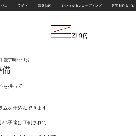
ージュ
ライブ
演奏動画
レンタル＆レコーディング
音楽制作＆プロ
日
読了時間: 1分
準備
料を持って
ラムを仕込んできます
小い子達は圧倒されて