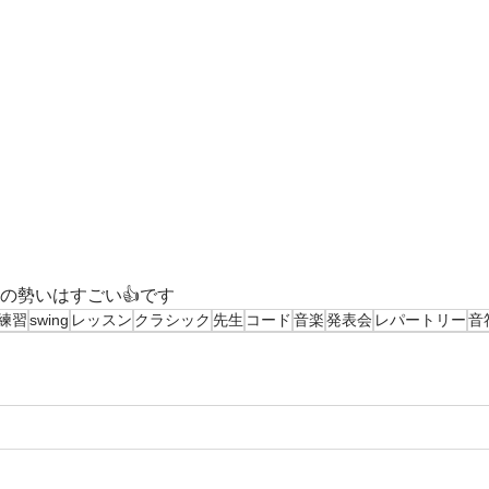
の年明けの勢いはすごい👍です
練習
swing
レッスン
クラシック
先生
コード
音楽
発表会
レパートリー
音