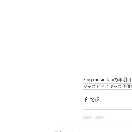
zing music lab
ジャズ
ピアノ
キッズ
子供