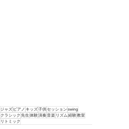
ジャズ
ピアノ
キッズ
子供
セッション
swing
クラシック
先生
体験
演奏
音楽
リズム
経験
教室
リトミック