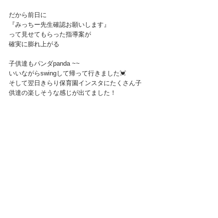
だから前日に
『みっちー先生確認お願いします』
って見せてもらった指導案が
確実に膨れ上がる
子供達もパンダpanda ~~
いいながらswingして帰って行きました💓
そして翌日きらり保育園インスタにたくさん子
供達の楽しそうな感じが出てました！