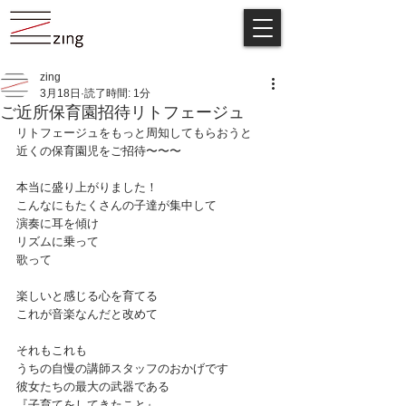
zing
3月18日
読了時間: 1分
ご近所保育園招待リトフェージュ
リトフェージュをもっと周知してもらおうと
近くの保育園児をご招待〜〜〜
本当に盛り上がりました！
こんなにもたくさんの子達が集中して
演奏に耳を傾け
リズムに乗って
歌って
楽しいと感じる心を育てる
これが音楽なんだと改めて
それもこれも
うちの自慢の講師スタッフのおかげです
彼女たちの最大の武器である
『子育てをしてきたこと』