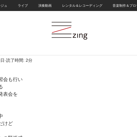
ージュ
ライブ
演奏動画
レンタル＆レコーディング
音楽制作＆プロ
5日
読了時間: 2分
習会も行い
る
発表会を
中
だけど