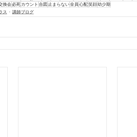
交換会
必死
カウント
合図
止まらない
全員
心配
笑顔
幼少期
ラス
講師ブログ