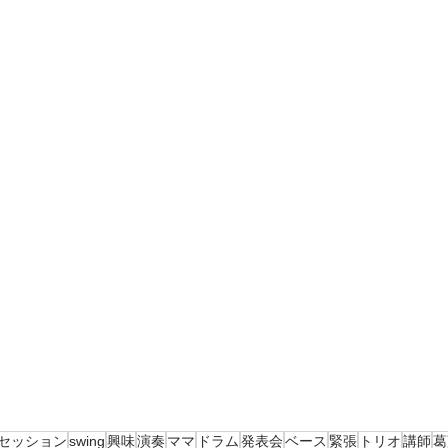
セッション
swing
興味
演奏
ママ
ドラム
発表会
ベース
緊張
トリオ
講師
葛