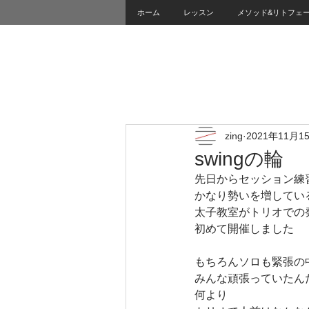
ホーム
レッスン
メソッド&リトフェ
zing
2021年11月1
swingの輪
先日からセッション練
かなり勢いを増してい
太子教室がトリオでの
初めて開催しました
もちろんソロも緊張の
みんな頑張っていたん
何より