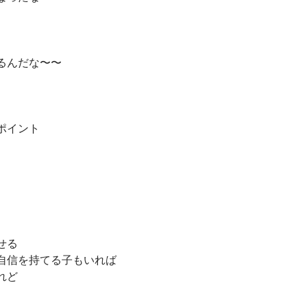
るんだな〜〜
ポイント
せる
自信を持てる子もいれば
れど