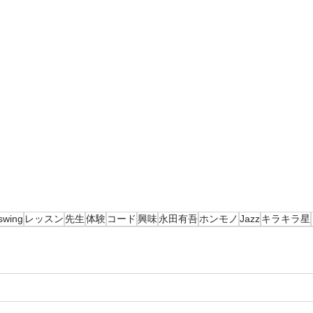
swing
レッスン
先生
体験
コード
興味
永田有吾
ホンモノ
Jazz
キラキラ星