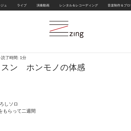
ージュ
ライブ
演奏動画
レンタル＆レコーディング
音楽制作＆プロ
読了時間: 1分
ッスン ホンモノの体感
下ろしソロ
をもらって二週間