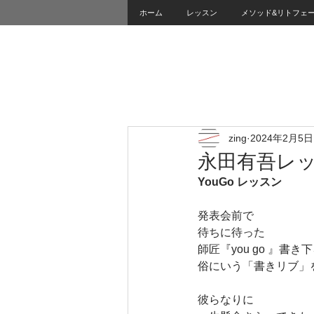
ホーム
レッスン
メソッド&リトフェ
zing
2024年2月5日
永田有吾レ
YouGo レッスン
発表会前で
待ちに待った
師匠『you go 』書き
俗にいう「書きリブ」
彼らなりに