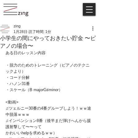
zing
1月28日
読了時間: 1分
小学生の間にやっておきたい貯金 〜ピ
アノの場合〜
ある日のレッスン内容
・脱力のためのトレーニング（ピアノのテクニ
ックより）
・コード分解
・ハノン31番
・スケール（B majorG♯minor）
<動画>
♫ツェルニー30番の4番グルーブしよう！ｗｗ途
中脱落ｗｗｗ
♫インベンション8番（後半まだ弾けへんから援
護射撃して〜〜って
かわいいhelpを求めるｗｗ）