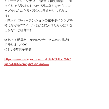
♫モーツアルトソナタ　2楽章（初見課題に　ゆ
っくりでも楽譜をしっかり読み取りながらフレ
ーズをおさめたりバランス考えたりしてみよ
う）
♫DOXY（3＋7＋テンションの左手ボイシングを
考えながら2フィールはどこに入れたらっぽくな
るかな〜と研究中）
終わって部屋出てかわいい年中さんのお世話し
て帰りました💓
忙しい6年男子笑笑
https://www.instagram.com/p/DT6hQMFkuWI/?
igsh=MXMxcmhjdWlid284aA==