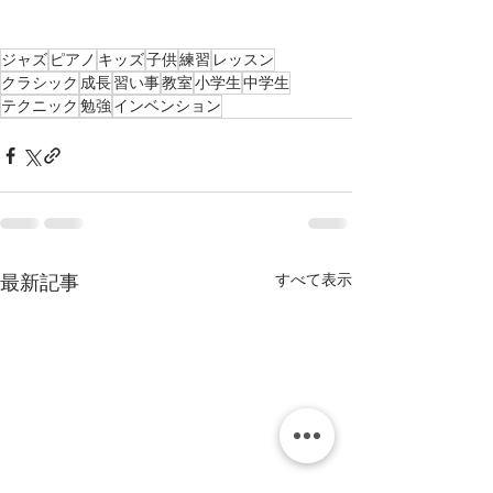
ジャズ
ピアノ
キッズ
子供
練習
レッスン
クラシック
成長
習い事
教室
小学生
中学生
テクニック
勉強
インベンション
すべて表示
最新記事