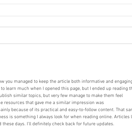
自由
コードは「覚える」より「見
える」が先？
 how you managed to keep the article both informative and engaging
g to learn much when I opened this page, but I ended up reading t
publish similar topics, but very few manage to make them feel 
the resources that gave me a similar impression was 
mainly because of its practical and easy-to-follow content. That s
ess is something I always look for when reading online. Articles l
 these days. I'll definitely check back for future updates.