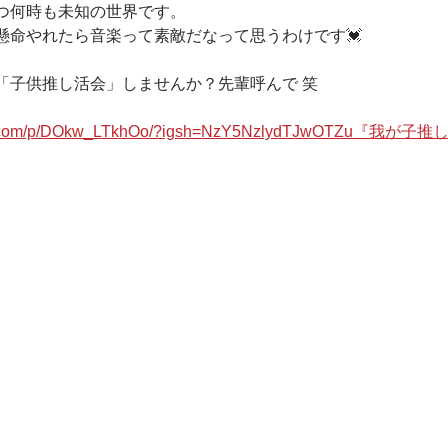
つ何時も未知の世界です。
懸命やれたら音楽って素敵だなって思うわけです💓
「子供推し活会」しませんか？先輩呼んで 笑
gram.com/p/DOkw_LTkhOo/?igsh=NzY5NzlydTJwOTZu『我が子