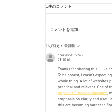
1件のコメント
コメントを追加…
2026 8月スケジュール
並び替え：
最新順
crazybird192768
7月03日
Thanks for sharing this. I like
To be honest, I wasn't expectin
whole thing. A lot of websites 
practical and relevant. One of 
https://101pryvitannia.com/
, 
emphasis on clarity and usefuln
this are becoming harder to find