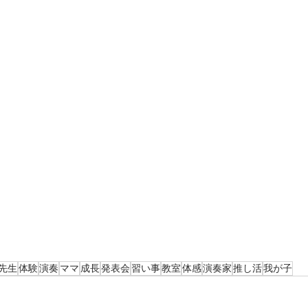
先生
体験
演奏
ママ
成長
発表会
習い事
教室
体感
演奏家
推し活
我が子