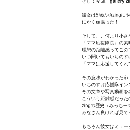
そして今回、
galle
彼女は5歳の頃zin
にかく頑張った！
そして、、何より小さ
『ママ応援隊長』の素
理想の距離感ってこの
いつ聞いてもいちのす
『ママは応援してくれ
その意味がわかった👍
いちのすけ応援隊イン
その文章や写真動画を
こういう距離感だった
zingの歴史（みっち
みなさん良ければ見て
もちろん彼女はミュー