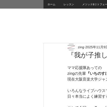
ホーム
レッスン
メソッド&リトフェ
zing
2025年11月9
『我が子推
ママ応援隊あっての
zingの先輩
『いちのす
現在大阪音楽大学ジャ
いろんなライブハウス
日々本当によく練習す