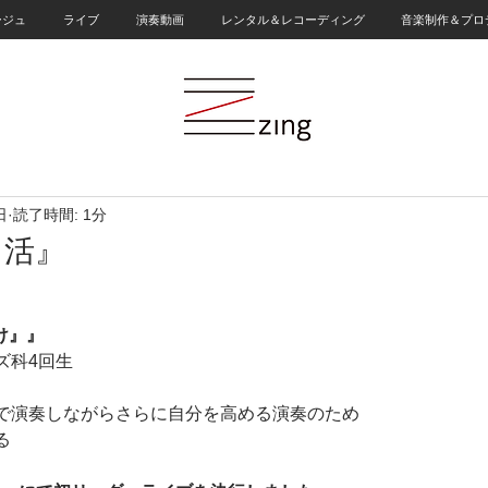
ージュ
ライブ
演奏動画
レンタル＆レコーディング
音楽制作＆プロ
日
読了時間: 1分
し活』
け』』
ズ科4回生
で演奏しながらさらに自分を高める演奏のため
る