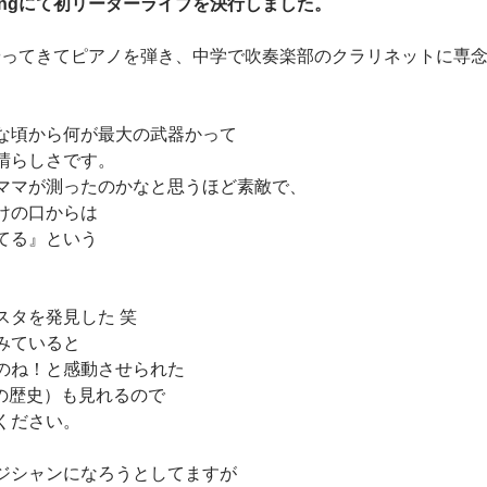
ry zingにて初リーダーライブを決行しました。
gにやってきてピアノを弾き、中学で吹奏楽部のクラリネットに専
な頃から何が最大の武器かって
晴らしさです。
ママが測ったのかなと思うほど素敵で、
けの口からは
てる』という
スタを発見した 笑
みていると
のね！と感動させられた
ーの歴史）も見れるので
ください。
ジシャンになろうとしてますが