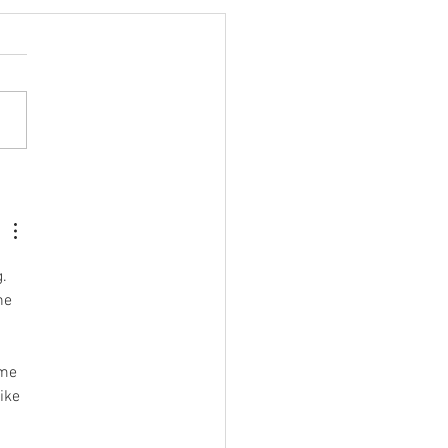
には、ルールがある。
. 
he 
ame 
ike 