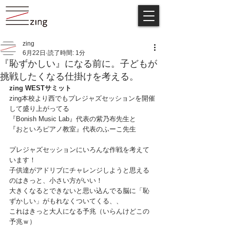
zing
6月22日
読了時間: 1分
『恥ずかしい』になる前に。子どもが
挑戦したくなる仕掛けを考える。
zing WESTサミット
zing本校より西でもプレジャズセッションを開催
して盛り上がってる
『Bonish Music Lab』代表の紫乃布先生と
『おといろピアノ教室』代表のふーこ先生
プレジャズセッションにいろんな作戦を考えて
います！
子供達がアドリブにチャレンジしようと思える
のはきっと、小さい方がいい！
大きくなるとできないと思い込んでる脳に「恥
ずかしい」がもれなくついてくる、、
これはきっと大人になる予兆（いらんけどこの
予兆ｗ）