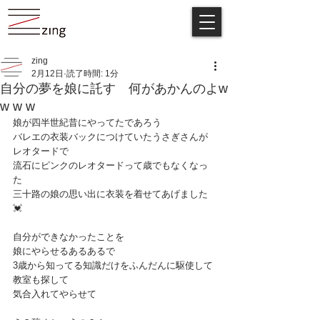
zing
2月12日
読了時間: 1分
自分の夢を娘に託す 何があかんのよw
w w w
娘が四半世紀昔にやってたであろう
バレエの衣装バックにつけていたうさぎさんが
レオタードで
流石にピンクのレオタードって歳でもなくなっ
た
三十路の娘の思い出に衣装を着せてあげました
💓
自分ができなかったことを
娘にやらせるあるあるで
3歳から知ってる知識だけをふんだんに駆使して
教室も探して
気合入れてやらせて