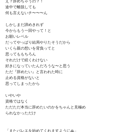
え？辞めちゃうの？！
途中で離脱しても
何も言えないチ〜〜〜ん
しかしまだ諦めきれず
今からもう一回やって！と
お願いレベル
だってやっぱり結局やりたそうだから
いくら親の想いを背負ってと
思ってももちろん
それだけで続くわけない
好きになっていたんだろうな〜と思う
ただ『辞めたい』と言われた時に
止める資格がないと
思ってしまったから
いやいや
資格ではなく
ただただ本当に辞めたいのかをちゃんと見極め
られなかっただけ
「またバレエを始めてくれますように🙏」