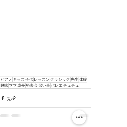
ピアノ
キッズ
子供
レッスン
クラシック
先生
体験
興味
ママ
成長
発表会
習い事
バレエ
チュチュ