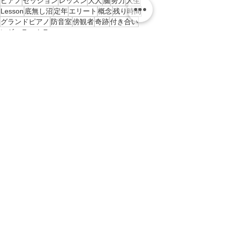
ピアノ
セッション
レッスン
大人
脳
努力
人生
Lesson
底無し沼
定年
エリート
概念
残り時間
グランドピアノ
防音室
傍観者
奇跡
付き合い
レギュラークラス
lab
Buccoブログ
すべて表示
最新記事