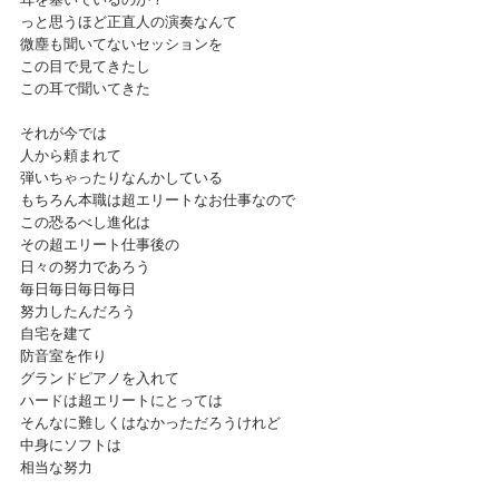
っと思うほど正直人の演奏なんて
微塵も聞いてないセッションを
この目で見てきたし
この耳で聞いてきた
それが今では
人から頼まれて
弾いちゃったりなんかしている
もちろん本職は超エリートなお仕事なので
この恐るべし進化は
その超エリート仕事後の
日々の努力であろう
毎日毎日毎日毎日
努力したんだろう
自宅を建て
防音室を作り
グランドピアノを入れて
ハードは超エリートにとっては
そんなに難しくはなかっただろうけれど
中身にソフトは
相当な努力