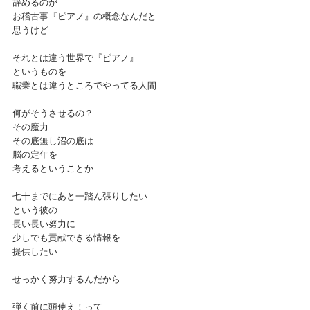
辞めるのが
お稽古事『ピアノ』の概念なんだと
思うけど
それとは違う世界で『ピアノ』
というものを
職業とは違うところでやってる人間
何がそうさせるの？
その魔力
その底無し沼の底は
脳の定年を
考えるということか
七十までにあと一踏ん張りしたい
という彼の
長い長い努力に
少しでも貢献できる情報を
提供したい
せっかく努力するんだから
弾く前に頭使え！って