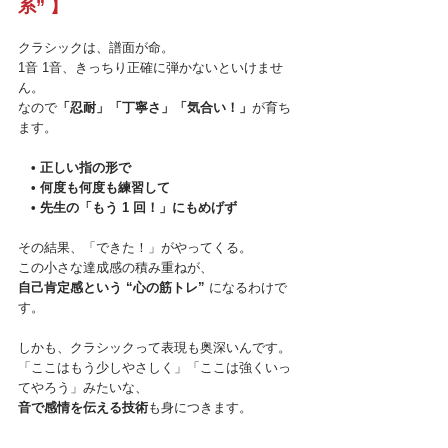
系” 】
クラシックは、譜面が命。
1音 1音、きっちり正確に弾かないといけませ
ん。 
なので
「忍耐」「丁寧さ」「気合い！」
が育ち
ます。
• 正しい指の形で
　• 何度も何度も練習して
　• 先生の「もう 1 回！」にもめげず
その結果、「できた！」がやってくる。 
この小さな達成感の積み重ねが、 
自己肯定感という “心の筋トレ” 
になるわけで
す。
しかも、クラシックって表現も奥深いんです。 
「ここはもう少しやさしく」「ここは強くいっ
てやろう」みたいな、 
音で感情を伝える技術
も身につきます。