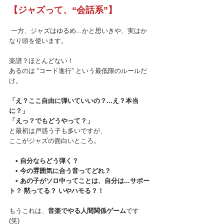
【ジャズって、“会話系”】
 一方、ジャズはゆるめ...かと思いきや、実はか
なり頭を使います。
楽譜？ほとんどない！
あるのは “コード進行” という最低限のルールだ
け。
「え？ここ自由に弾いていいの？...え？本当
に？」
「えっ？でもどうやって？」
と最初は戸惑う子も多いですが、 
ここがジャズの面白いところ。 
　• 自分ならどう弾く？
　• 今の雰囲気に合う音ってどれ？
　• あの子がソロ中ってことは、自分は...サポー
ト？ 黙ってる？ いやハモる？！
もうこれは、
音楽でやる人間関係ゲーム
です
(笑) 