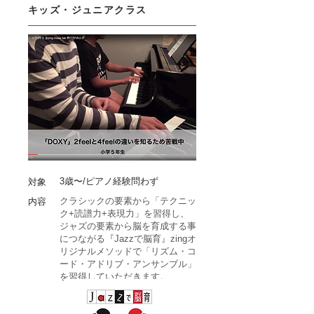
キッズ・ジュニアクラス
​3歳〜/ピアノ経験問わず
対象
クラシックの要素から「テクニッ
内容
ク+読譜力+表現力」を習得し、
ジャズの要素から脳を育成する事
につながる『Jazzで脳育』zingオ
リジナルメソッドで「リズム・コ
ード・アドリブ・アンサンブル」
を習得していただきます。