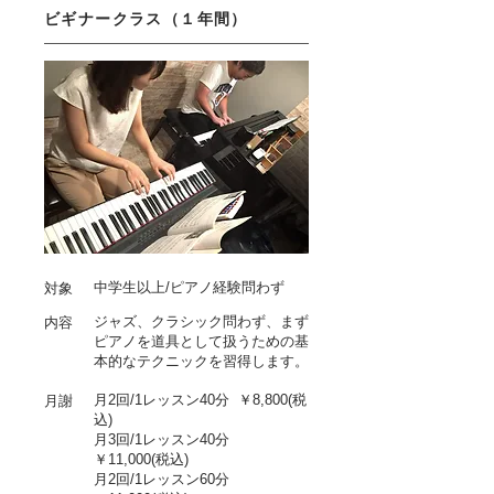
ビギナークラス（１年間）
中学生以上/ピアノ経験問わず
対象
ジャズ、クラシック問わず、まず
内容
ピアノを道具として扱うための基
本的なテクニックを習得します。
月2回/1レッスン40分 ￥8,800
(税
月謝
込)
月3回/1レッスン40分
￥11,000
(税込)
​月2回/1レッスン60分