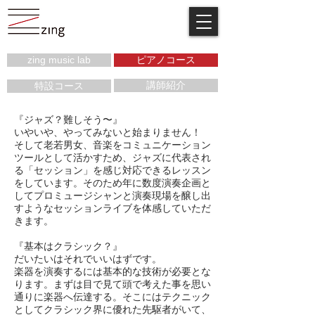
zing music lab
ピアノコース
講師紹介
特設コース
『ジャズ？難しそう〜』
いやいや、やってみないと始まりません！
そして老若男女、音楽をコミュニケーション
ツールとして活かすため、ジャズに代表され
る「セッション」を感じ対応できるレッスン
をしています。そのため年に数度演奏企画と
してプロミュージシャンと演奏現場を醸し出
すようなセッションライブを体感していただ
きます。
『基本はクラシック？』
だいたいはそれでいいはずです。
楽器を演奏するには基本的な技術が必要とな
ります。まずは目で見て頭で考えた事を思い
通りに楽器へ伝達する。そこにはテクニック
としてクラシック界に優れた先駆者がいて、