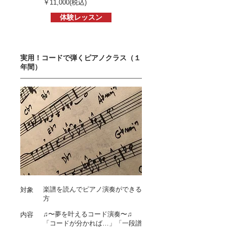
￥11,000
(税込)
体験レッスン
実用！コードで弾くピアノクラス（１
年間）
楽譜を読んでピアノ演奏ができる
対象
方
♫〜夢を叶えるコード演奏〜♫
内容
「コードが分かれば…」「一段譜