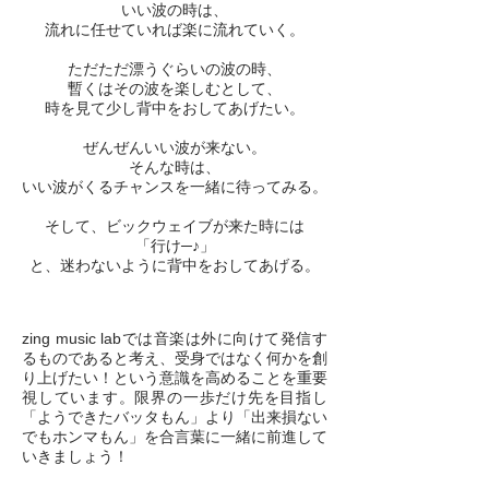
いい波の時は、
流れに任せていれば楽に流れていく。
ただただ漂うぐらいの波の時、
暫くはその波を楽しむとして、
時を見て少し背中をおしてあげたい。
ぜんぜんいい波が来ない。
そんな時は、
いい波がくるチャンスを一緒に待ってみる。
そして、ビックウェイブが来た時には
「行け─♪」
と、迷わないように背中をおしてあげる。
zing music labでは音楽は外に向けて発信す
るものであると考え、受身ではなく何かを創
り上げたい！という意識を高めることを重要
視しています。限界の一歩だけ先を目指し
「ようできたバッタもん」より「出来損ない
でもホンマもん」を合言葉に一緒に前進して
いきましょう！​​​