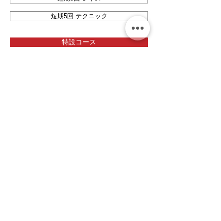
短期5回 テクニック
特設コース
ベース
ボイトレ＆ジャズボーカル
バイオリン
ドラム
オルガン
トランペット
ジャズ理論
ジャズリトミック／ソルフェージュ
ミュージックコミュニケーション