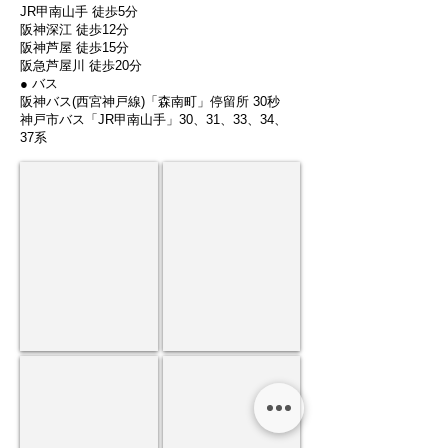
JR甲南山手 徒歩5分
阪神深江 徒歩12分
阪神芦屋 徒歩15分
​阪急芦屋川 徒歩20分
● バス
阪神バス(西宮神戸線)「森南町」停留所 30秒
神戸市バス「JR甲南山手」30、31、33、34、
37系
甲
改
南
札
山
を
手
出
駅
た
ら
右
側
(東
向
き)
高
遊
へ
架
歩
を
道
潜
を
り
左