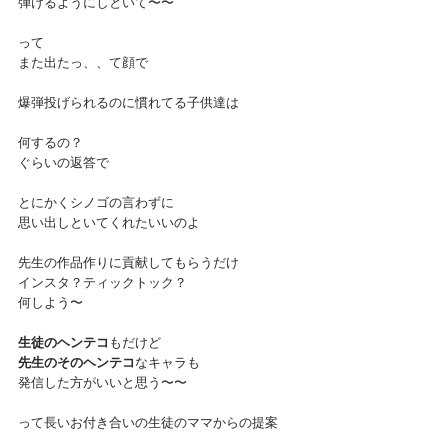
弾けるようにしといて〜〜
って
また出たっ、、て顔で
爆弾投げられるのに慣れてる子供達は
何するの？
ぐらいの返答で
とにかくシノゴの言わずに
思い出しといてくれたいいのよ
先生の作品作りに貢献してもらうだけ
インスタ？ティックトック？
何しよう〜
生徒のヘンテコ
もだけど
先生のそのヘンテコ
なキャラも
発信した方がいいと思う〜〜
って長いお付き合いの生徒のママからの提案