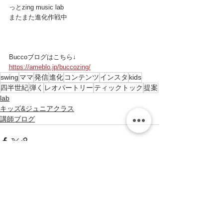
っとzing music lab
またまた進化作戦中
Buccoブログはこちら↓
https://ameblo.jp/buccozing/
swing
ママ
発信
進化
コンテンツ
インスタ
kids
四半世紀
弾く
レオパートリー
ティックトック
提案
lab
キッズ&ジュニアクラス
講師ブログ
すべて表示
最新記事