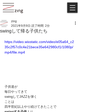
zing
2021年9月9日
読了時間: 2分
swingして帰る子供たち
https://video.wixstatic.com/video/e05a64_c2
35c2f57c0c4e21bece35e642980cf1/1080p/
mp4/file.mp4
子供達が
毎日やってきて
swingしてJAZZを弾く
ことは
四半世紀以上やり続けてきたことで
swingする子供
より