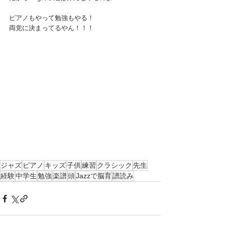
ピアノもやって勉強もやる！
両党に決まってるやん！！！
ジャズ
ピアノ
キッズ
子供
練習
クラシック
先生
経験
中学生
勉強
楽譜
頭
Jazzで脳育
譜読み