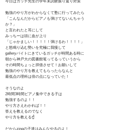
今日はガッチ先生の学年末試験振り返り対策
勉強のやり方がわからなくて塾に行ってみたら
「こんなんだからピアノも弾けてないんちゃう
か？」
と言われたと耳にして
みっちーは頭に血が上り
「じゃかましい！！！！！弾けるわ！！！！」
と怒鳴り込む勢いを究極に我慢して
galleryバイトにきているガッチが時間ある時に
朝から神戸大の図書館篭ってるっていうから
その時間ちょっと拝借させて！お願いして
勉強のやり方を教えてもらったらなんと
最低点の理科は倍の点になっていた！
そうなのよ
2時間3時間ピアノ集中できる子は
勉強するのよ！！
やり方さえわかれば！！
答えを教えるのでなく
やり方を教える☝️
だからzingの子達はみんなやるのよ！