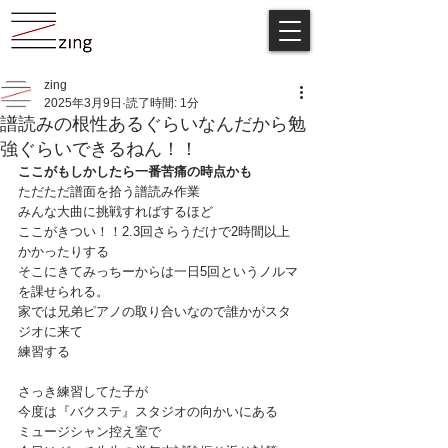
zing
2025年3月9日
読了時間: 1分
譜読みの根性あるぐらいなんだから勉
強ぐらいできるねん！！
ここがもしかしたら一番苦痛の時点かも
ただただ譜面を拾う譜読み作業
みんな大曲に挑戦すればするほど
ここがきつい！！2.3回さらうだけで2時間以上
かかったりする
そこにきてみっちーからは一日5回というノルマ
を課せられる。
家では兄弟ピアノの取り合いなので誰かがスタ
ジオに来て
練習する
さっき練習してた子が
今度は『バクステ』スタジオの向かいにある
ミュージシャン控え室で