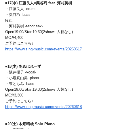
■
17(水) 
江藤良人×粟谷巧 feat. 河村英樹
・江藤良人 -drums-
・粟谷巧 -bass-
feat.
・河村英樹 -tenor sax-
Open19:00/Start19:30(2shows 入替なし)
MC:¥4,400
ご予約はこちら↓
https://www.zing-music.com/events/20260617
■
18(木) 
あめはれーず
・阪井楊子 -vocal-
・小場真由美 -piano-
・東ともみ -bass-
Open19:00/Start19:30(2shows 入替なし)
MC:¥3,300
ご予約はこちら↓
https://www.zing-music.com/events/20260618
■
20(土) 
木畑晴哉 Solo Piano