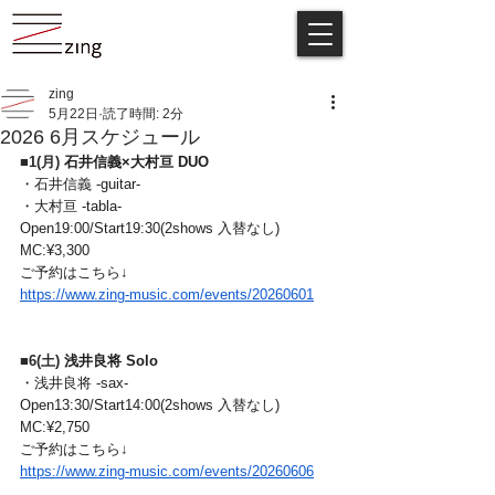
zing
5月22日
読了時間: 2分
2026 6月スケジュール
■
1(月
) 
石井信義×大村亘 DUO
・石井信義 -guitar-
・大村亘 -tabla-
Open19:00/Start19:30(2shows 入替なし)
MC:¥3,300
ご予約はこちら↓
https://www.zing-music.com/events/20260601
■
6(土)
浅井良将 Solo
・浅井良将 -sax-
Open13:30/Start14:00(2shows 入替なし)
MC:¥2,750
ご予約はこちら↓
https://www.zing-music.com/events/20260606