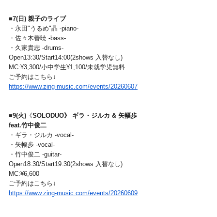
■7(日) 
親子のライブ
・永田"うるめ"晶 -piano-
・佐々木善暁 -bass-
・久家貴志 -drums-
Open13:30/Start14:00(2shows 入替なし)
MC:¥3,300/小中学生¥1,100/未就学児無料
ご予約はこちら↓
https://www.zing-music.com/events/20260607
■
9(火)
《
SOLODUO》 ギラ・ジルカ & 矢幅歩 
feat.竹中俊二
・ギラ・ジルカ -vocal-
・矢幅歩 -vocal-
・竹中俊二 -guitar-
Open18:30/Start19:30(2shows 入替なし)
MC:¥6,600
ご予約はこちら↓
https://www.zing-music.com/events/20260609