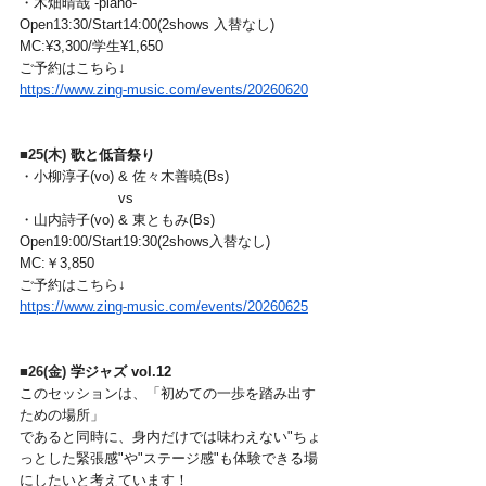
・木畑晴哉 -piano-
Open13:30/Start14:00(2shows 入替なし)
MC:¥3,300/学生¥1,650
ご予約はこちら↓
https://www.zing-music.com/events/20260620
■
25(木) 
歌と低音祭り
・小柳淳子(vo) & 佐々木善暁(Bs)
　　　　　　　vs
・山内詩子(vo) & 東ともみ(Bs)
Open19:00/Start19:30(2shows入替なし)
MC:￥3,850
ご予約はこちら↓
https://www.zing-music.com/events/20260625
■
26(金)
学ジャズ vol.12
このセッションは、「初めての一歩を踏み出す
ための場所」
であると同時に、身内だけでは味わえない"ちょ
っとした緊張感"や"ステージ感"も体験できる場
にしたいと考えています！ 