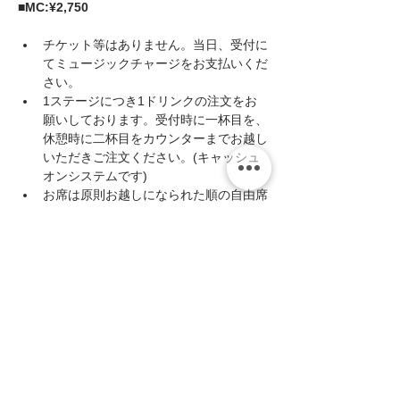
■MC:¥2,750
チケット等はありません。当日、受付に
てミュージックチャージをお支払いくだ
さい。
1ステージにつき1ドリンクの注文をお
願いしております。受付時に一杯目を、
休憩時に二杯目をカウンターまでお越し
いただきご注文ください。(キャッシュ
オンシステムです)
お席は原則お越しになられた順の自由席
となりますが、予約で満席になった場合
などは指定席とさせていただく事があり
ますのでご了承ください。
続きを読む >>
このイベントをシェア