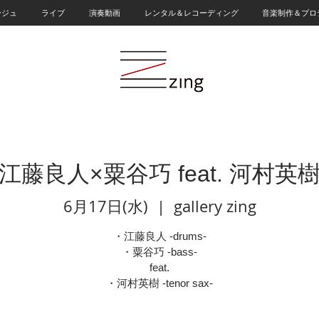
ージュ
ライブ
演奏動画
レンタル＆レコーディング
音楽制作＆プロ
江藤良人×粟谷巧 feat. 河村英
6月17日(水)
  |  
gallery zing
・江藤良人 -drums-
・粟谷巧 -bass-
feat.
・河村英樹 -tenor sax-