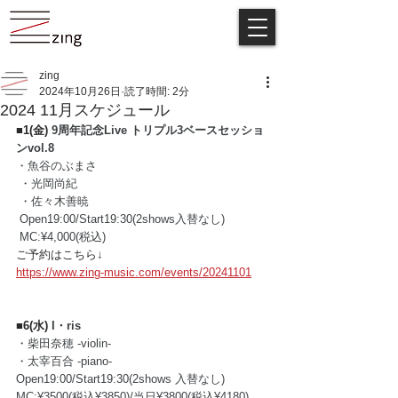
zing
2024年10月26日
読了時間: 2分
2024 11月スケジュール
■1(金) 
9周年記念Live トリプル3ベースセッショ
ンvol.8
・魚谷のぶまさ 
 ・光岡尚紀 
 ・佐々木善暁
 Open19:00/Start19:30(2shows入替なし) 
 MC:¥4,000(税込)
ご予約はこちら↓
https://www.zing-music.com/events/20241101
■6(水) 
I・ris
・柴田奈穂 -violin-
・太宰百合 -piano-
Open19:00/Start19:30(2shows 入替なし)
MC:¥3500(税込¥3850)/当日¥3800(税込¥4180)