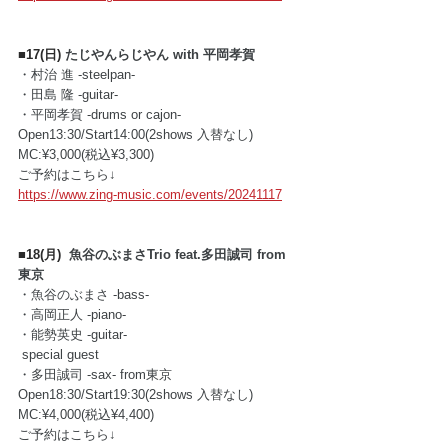
■17(日) 
たじやんらじやん with 平岡孝賀
・村治 進 -steelpan- 
・田島 隆 -guitar- 
・平岡孝賀 -drums or cajon-
Open13:30/Start14:00(2shows 入替なし)
MC:¥3,000(税込¥3,300)
ご予約はこちら↓
https://www.zing-music.com/events/20241117
■18(月)  
魚谷のぶまさTrio feat.多田誠司 from 
東京
・魚谷のぶまさ -bass- 
・高岡正人 -piano- 
・能勢英史 -guitar-
 special guest
・多田誠司 -sax- from東京 
Open18:30/Start19:30(2shows 入替なし)
MC:¥4,000(税込¥4,400)
ご予約はこちら↓