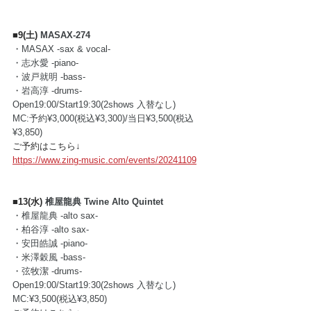
■9(土) 
MASAX-274
・MASAX -sax & vocal-
・志水愛 -piano-
・波戸就明 -bass-
・岩高淳 -drums-
Open19:00/Start19:30(2shows 入替なし)
MC:予約¥3,000(税込¥3,300)/当日¥3,500(税込
¥3,850)
ご予約はこちら↓
https://www.zing-music.com/events/20241109
■13(水) 
椎屋龍典 Twine Alto Quintet
・椎屋龍典 -alto sax-
・柏谷淳 -alto sax-
・安田皓誠 -piano-
・米澤穀風 -bass-
・弦牧潔 -drums-
Open19:00/Start19:30(2shows 入替なし)
MC:¥3,500(税込¥3,850)