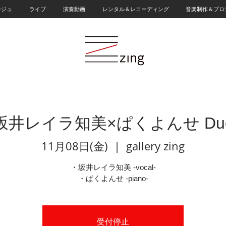
ージュ
ライブ
演奏動画
レンタル＆レコーディング
音楽制作＆プロ
坂井レイラ知美×ぱくよんせ Du
11月08日(金)
  |  
gallery zing
・坂井レイラ知美 -vocal-
・ぱくよんせ -piano-
受付停止