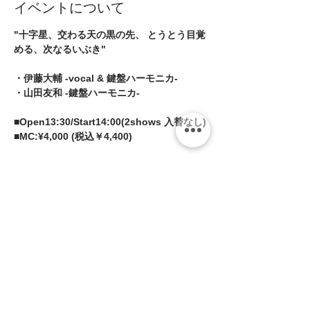
イベントについて
"十字星、交わる天の黒の先、 とうとう目覚
める、次なるいぶき"
・伊藤大輔 -vocal & 鍵盤ハーモニカ- 
・山田友和 -鍵盤ハーモニカ- 
■Open13:30/Start14:00(2shows 入替なし)
■MC:¥4,000 (税込￥4,400)
チケット等はありません。当日、受付に
てミュージックチャージをお支払いくだ
さい。
続きを読む >>
このイベントをシェア