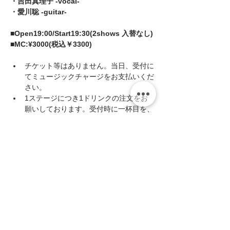
・吉田真理子 -vocal- 
・愛川聡 -guitar- 
■Open19:00/Start19:30(2shows 入替なし)
■MC:¥3000(税込￥3300)
チケット等はありません。当日、受付に
てミュージックチャージをお支払いくだ
さい。
1ステージにつき1ドリンクの注文をお
願いしております。受付時に一杯目を、
休憩時に二杯目をカウンターまでお越し
いただきご注文ください。(キャッシュ
オンシステムです)
続きを読む >>
このイベントをシェア