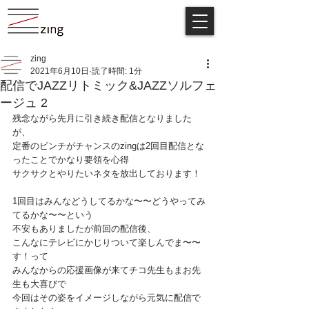
zing
2021年6月10日
読了時間: 1分
配信でJAZZリトミック&JAZZソルフェ
ージュ 2
残念ながら先月に引き続き配信となりました
が、
定番のピンチがチャンスのzingは2回目配信とな
ったことでかなり要領を心得
サクサクとやりたいネタを放出しております！
1回目はみんなどうしてるかな〜〜どうやってみ
てるかな〜〜という
不安もありましたが前回の配信後、
こんなにテレビにかじりついて楽しんでま〜〜
す！って
みんなからの応援画像が来てチコ先生もまお先
生も大喜びで
今回はその姿をイメージしながら元気に配信で