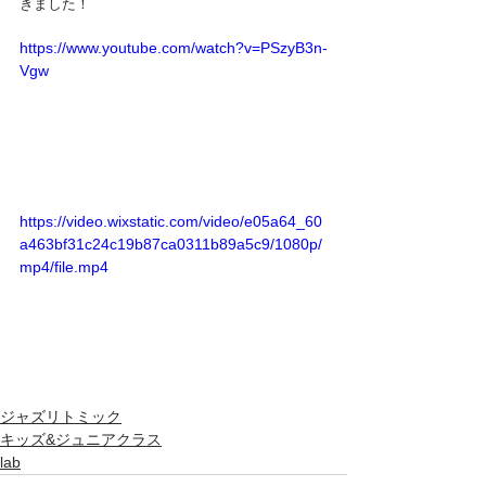
きました！
https://www.youtube.com/watch?v=PSzyB3n-
Vgw
https://video.wixstatic.com/video/e05a64_60
a463bf31c24c19b87ca0311b89a5c9/1080p/
mp4/file.mp4
ジャズリトミック
キッズ&ジュニアクラス
lab