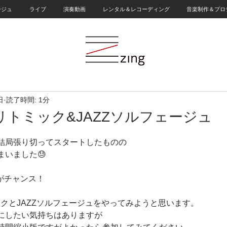
ージュ
ライブ
演奏動画
レンタル＆レコーディング
音楽制作＆プロ
日
読了時間: 1分
Zリトミック&JAZZソルフェージュ
結局張り切ってスタートしたものの
まいました😓
チがチャンス！
ックとJAZZソルフェージュをやってみようと思います。
にしたい気持ちはありますが