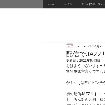
ホーム
レッスン
メソッド&リトフェ
zing
2021年4月29
配信でJAZ
更新日：
2021年5月3日
おはようございます〜
緊急事態宣言がでてし
が！zingは常にピン
初の配信JAZZリトミ
もちろん対面と同じ様