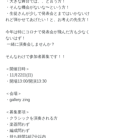
・大きな舞台では、、と言う方！ 
・そんな機会がないな〜という方！ 
・生徒さんが少しで発表会とまではいかないけ
れど弾かせてあげたい！と、お考えの先生方！  
今年は特にコロナで発表会が飛んだ方も少なく
ないはず！ 
 一緒に演奏会しませんか？  
そんなわけで参加者募集です！！  
＜開催日時＞ 
・11月22日(日) 
・開場13:00/開演13:30  
＜会場＞ 
・gallery zing  
＜募集要項＞ 
・クラシックを演奏される方 
・楽器問わず 
・編成問わず 
・持ち時間1組7分以内 