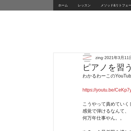
ホーム
レッスン
メソッド&リトフェ
zing
2021年3月11
ピアノを習
わかるわーこのYouTub
https://youtu.be/CeKp
こうやって責めていく
感覚で弾けるなんて、
何万年仕事やん。。