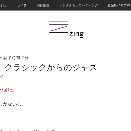
ージュ
ライブ
演奏動画
レンタル＆レコーディング
音楽制作＆プロ
日
読了時間: 2分
う クラシックからのジャズ
e
7y7uRes
しかないし、