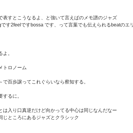
で表すとこうなるよ、と強いて言えばのメモ譜のジャズ
です2feelですbossa です、って言葉でも伝えられるbeatのエ
。
いるよ。
メトロノーム
～で百歩譲ってこれぐらいなら察知する。
要するに。
とは入り口真逆だけど向かってる中心は同じなんだなー
同じところにあるジャズとクラシック