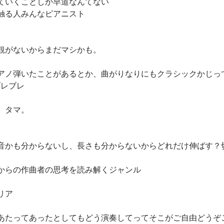
ていくことしか早道なんてない
触る人みんなピアニスト
観がないからまだマシかも。
アノ弾いたことがあるとか、曲がりなりにもクラシックかじっ
ブレブレ
、タマ。
音かも分からないし、長さも分からないからどれだけ伸ばす？
からの作曲者の思考を読み解くジャンル
リア
あたってあったとしてもどう演奏してってそこがご自由どうぞ