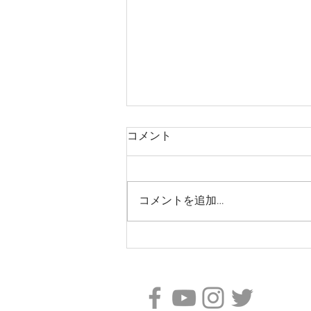
コメント
コメントを追加…
クラシック？ジャズ？どっち
もやるのがzing流！(カジュア
ルver.)
〒