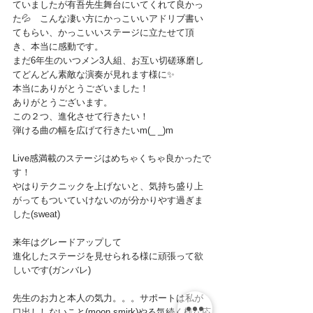
ていましたが有吾先生舞台にいてくれて良かっ
た💦　こんな凄い方にかっこいいアドリブ書い
てもらい、かっこいいステージに立たせて頂
き、本当に感動です。
まだ6年生のいつメン3人組、お互い切磋琢磨し
てどんどん素敵な演奏が見れます様に✨
本当にありがとうございました！
ありがとうございます。
この２つ、進化させて行きたい！
弾ける曲の幅を広げて行きたいm(_ _)m
Live感満載のステージはめちゃくちゃ良かったで
す！
やはりテクニックを上げないと、気持ち盛り上
がってもついていけないのが分かりやす過ぎま
した(sweat)
来年はグレードアップして
進化したステージを見せられる様に頑張って欲
しいです(ガンバレ)
先生のお力と本人の気力。。。サポートは私が
口出ししないこと(moon smirk)やる気続く様な応