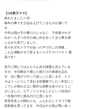
【小6男子ママ】
終わりましたー🥺
毎年の事ですが込み上げてくるものが凄いで
す。
今年は我が子の事だけじゃなく、子供達それぞ
れが一人ずつ今日の為に向き合ってきた事を感
じながら見ていました。
皆それぞれドラマがあった中でのこの演奏。
こんな感動させて貰えるジャズクラパーティ 最
高です✨
息子に関してはもちろん次の課題も見えていま
すが、今日舞台で感じた彼だけの体感を忘れ
ず、次に繋げて行って欲しいと思います。トリ
オはうっとりして見れる程素敵でした✨本当にこ
こでしか味わえない贅沢な経験をありがとうご
ざいました。ピアノトリオをしたという自信が
一生彼の中に残るのだと思います。
有吾先生との関わりも、ふんわりしてそうで毎
回刺激を貰ってます。今日はヤル気が勢い余っ