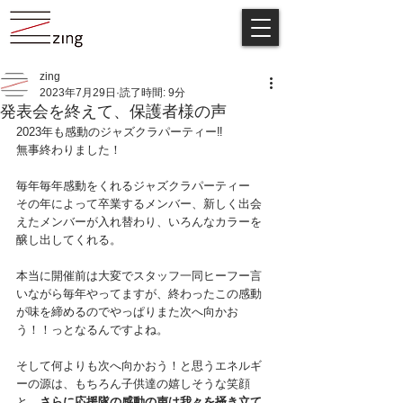
zing
2023年7月29日
読了時間: 9分
発表会を終えて、保護者様の声
2023年も感動のジャズクラパーティー‼️
無事終わりました！
毎年毎年感動をくれるジャズクラパーティー
その年によって卒業するメンバー、新しく出会
えたメンバーが入れ替わり、いろんなカラーを
醸し出してくれる。
本当に開催前は大変でスタッフ一同ヒーフー言
いながら毎年やってますが、終わったこの感動
が味を締めるのでやっぱりまた次へ向かお
う！！っとなるんですよね。
そして何よりも次へ向かおう！と思うエネルギ
ーの源は、もちろん子供達の嬉しそうな笑顔
と、
さらに応援隊の感動の声は我々を掻き立て