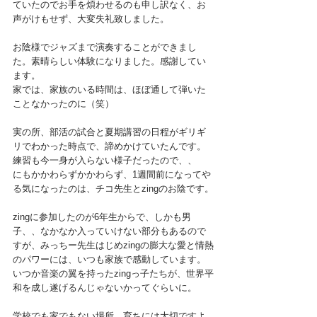
ていたのでお手を煩わせるのも申し訳なく、お
声がけもせず、大変失礼致しました。
お陰様でジャズまで演奏することができまし
た。素晴らしい体験になりました。感謝してい
ます。
家では、家族のいる時間は、ほぼ通して弾いた
ことなかったのに（笑）
実の所、部活の試合と夏期講習の日程がギリギ
リでわかった時点で、諦めかけていたんです。
練習も今一身が入らない様子だったので、、
にもかかわらずかかわらず、1週間前になってや
る気になったのは、チコ先生とzingのお陰です。
zingに参加したのが6年生からで、しかも男
子、、なかなか入っていけない部分もあるので
すが、みっちー先生はじめzingの膨大な愛と情熱
のパワーには、いつも家族で感動しています。
いつか音楽の翼を持ったzingっ子たちが、世界平
和を成し遂げるんじゃないかってぐらいに。
学校でも家でもない場所、育ちには大切ですよ