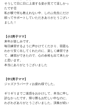
そうして日に日に上達する姿が見てて逞しかっ
たです👏
私が横で何も教えれない中、しのぶ先生にだけ
頼ってサポートしていただきありがとうござい
ました！
【小3男子ママ】
来年が楽しみです。
毎日練習するように声かけてくださり、宿題も
わかり安く出してくれたのに、楽しく練習でき
て、練習ができたので、心の余裕も出て来たか
と思います。
本当にありがとうございました
【中1男子ママ】
ジャズクラパーティお疲れ様でした。
ギリギリまでご迷惑をおかけして、本当に申し
訳なかったです。帰り際もお忙しい中なのに、
わざわざありがとうございました。演奏が続い