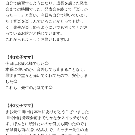
自分で練習するようになり、成長を感じた発表
会までの時間でした。発表会を終えて「楽しか
ったー！」と言い、今日も自分で弾いていまし
た！音楽を楽しんでいることがとっても嬉し
く、先生が楽しめるようにいつも考えてくださ
っているお陰だと感じています。
これからもよろしくお願いします🙇‍♀️
【小1女子ママ】
今日はお疲れ様でした😌
本番に強いのか、音外しても止まることなく、
最後まで堂々と弾いてくれてたので、安心しま
した😊
これも、先生のお陰です😌
【小3女子ママ】
まお先生 昨日は本当にありがとうございました
🙇‍♀️今回は発表会前までなかなかスイッチが入ら
ず、ほんとに続けたいのか何度も聞いたのです
が😅持ち前の追い込み力で、ミッチー先生の通