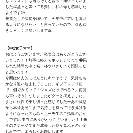
しレッスンにも自ら行くと言って頑張っていま
した👏堂々と弾いてる姿に、私の母も感動した
ようです🥺
先輩たちの演奏を聴いて、今年中にアレを弾け
るようになりたい！と言っていたので、引き続
きよろしくお願いします🙏
【中2女子ママ】
おはようございます。発表会はありがとうござ
いました！！無事に終えてホッとしてます😭限
られた時間の中で精一杯やりきりよく頑張った
と思います！
今回は体力的にほんとにキツそうで、気持ちも
かなり追い込まれてました。ギブアップ寸前
で、側でみていて「ジャズだけで出る？」何度
も言いそうになりましたがグッと堪えました。
まさに根性で乗り切った感じでしたーあの状態
から本番あそこまで気持ちを持って行き弾ける
ようになったのもみっちー先生のご指導のおか
げです🙇‍♀️本当にありがとうございました！！来
年のステージでまた成長した姿が見れるのが楽
しみです。よろしくお願いします！