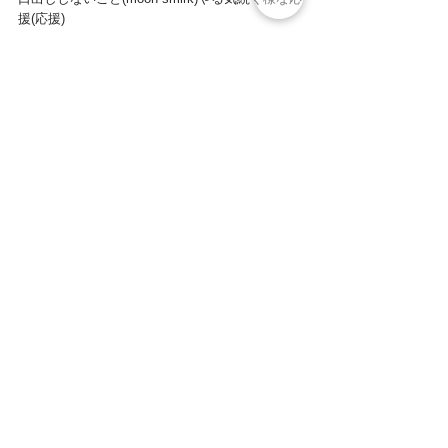
援(応援)
何卒よろしくお願いします(キラキラ)
＝＝＝＝＝＝＝＝＝＝＝＝＝＝＝＝＝＝＝＝＝
＝＝＝＝＝＝＝＝＝＝＝＝＝＝＝＝＝＝＝＝＝
＝＝＝
こんな素敵なメッセージを
ありがとうございます。
スタッフ一同応援隊の皆様へ感謝申し上げま
す！！