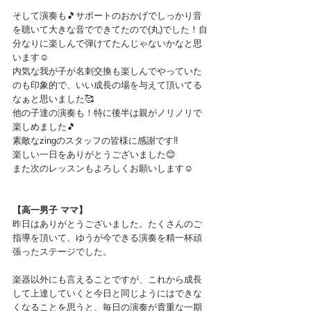
そして演奏も🎵サポートのおかげでしっかり音
を聴いて大きな音でできてたので(丸)でした！自
分なりに楽しんで弾けてたんじゃないかなと思
います☺️
内気な我が子が名刺交換も楽しんでやっていた
のも印象的で、いい成長の場を与えて頂いてる
なぁと思いました🥰
他の子達の演奏も！特に後半は親がノリノリで
楽しめました🎵
素敵なzingのスタッフの皆様に感謝です‼️
楽しい一日をありがとうございました😊
また次のレッスンもよろしくお願いします☺️
【高一男子 ママ】
昨日はありがとうございました。たくさんのご
指導を頂いて、ゆうが今できる演奏を精一杯頑
張ったステージでした。
楽器以外にも言えることですが、これから成長
して上達していくと今日と同じようにはできな
くなることを思うと、毎日の演奏が貴重な一期