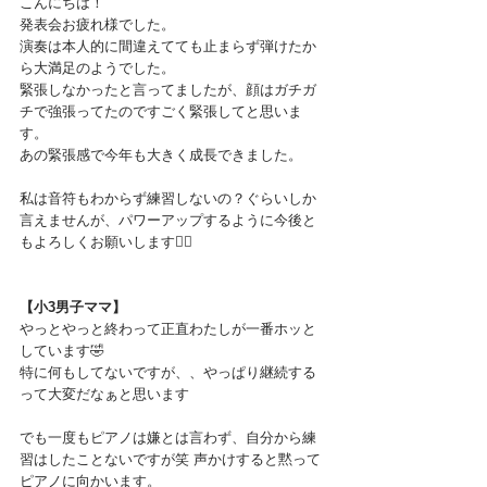
こんにちは！
発表会お疲れ様でした。
演奏は本人的に間違えてても止まらず弾けたか
ら大満足のようでした。
緊張しなかったと言ってましたが、顔はガチガ
チで強張ってたのですごく緊張してと思いま
す。
あの緊張感で今年も大きく成長できました。
私は音符もわからず練習しないの？ぐらいしか
言えませんが、パワーアップするように今後と
もよろしくお願いします🙇‍♀️
【小3男子ママ】
やっとやっと終わって正直わたしが一番ホッと
しています🤣
特に何もしてないですが、、やっぱり継続する
って大変だなぁと思います
でも一度もピアノは嫌とは言わず、自分から練
習はしたことないですが笑 声かけすると黙って
ピアノに向かいます。