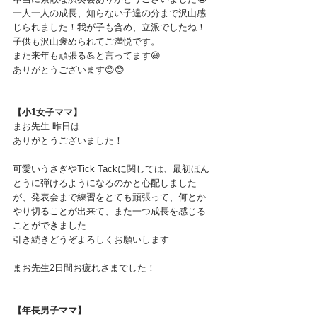
一人一人の成長、知らない子達の分まで沢山感
じられました！我が子も含め、立派でしたね！
子供も沢山褒められてご満悦です。
また来年も頑張る💪と言ってます😆
ありがとうございます😊😊
【小1女子ママ】
まお先生 昨日は
ありがとうございました！
可愛いうさぎやTick Tackに関しては、最初ほん
とうに弾けるようになるのかと心配しました
が、発表会まで練習をとても頑張って、何とか
やり切ることが出来て、また一つ成長を感じる
ことができました
引き続きどうぞよろしくお願いします
まお先生2日間お疲れさまでした！
【年長男子ママ】