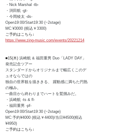
・Nick Marshal -tb-
・渕田航 -gt-
・今岡稜太 -ds-
Open19:00/Start19:30 (~2stage) 
MC:¥3000 (税込￥3300)
ご予約はこちら↓
https://www.zing-music.com/events/20221214
■15(木) 
浜崎航 & 福田重男 Duo「LADY DAY」
発売記念ツアー
スタンダードからオリジナルまで幅広くこのデ
ュオならではの
独自の世界観を描ききる、 躍動感に満ちた円熟
の極み。
一曲目から終わりまでハートを鷲掴みだ。
・浜崎航 -ts & fl-
・福田重男 -pf-
Open19:00/Start19:30 (~2stage) 
MC:予約¥4000 (税込￥4400)/当日¥4500(税込
¥4950) 
ご予約はこちら↓