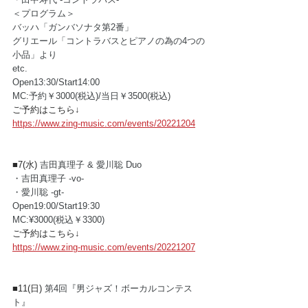
＜プログラム＞
バッハ「ガンバソナタ第2番」
グリエール「コントラバスとピアノの為の4つの
小品」より
etc.
Open13:30/Start14:00
MC:予約￥3000(税込)/当日￥3500(税込)
ご予約はこちら↓
https://www.zing-music.com/events/20221204
■7(水) 
吉田真理子 & 愛川聡 Duo
・吉田真理子 -vo- 
・愛川聡 -gt- 
Open19:00/Start19:30
MC:¥3000(税込￥3300) 
ご予約はこちら↓
https://www.zing-music.com/events/20221207
■11(日) 
第4回『男ジャズ！ボーカルコンテス
ト』