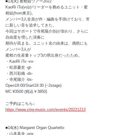
■13(火) 
蜜柑組ツアー2022
KaoRi iTo(vo)がリーダーを務めるユニット・蜜
柑組(from東京)。
メンバー3人全員が作・編曲を手掛けており、常
に新しい音を追求してきた。
今回はサポートで寺尾陽介(b)が加わり、さらに
自由度を増した演奏に
期待が高まる。ユニット名の由来は、偶然にも
メンバー3人が
蜜柑の生産量トップ3の県出身だったため。
・KaoRi iTo -vo-
・松原慶史 -gt-
・西川彩織 -ds-
・寺尾陽介 -bs-
Open19:00/Start19:30 (~2stage) 
MC:¥3500 (税込￥3850)                                    
ご予約はこちら↓
https://www.zing-music.com/events/20221213
■14(水) 
Margaret Organ Quartetto
・山本真央 -org-