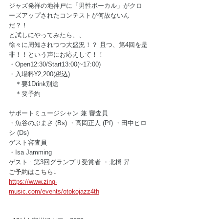
ジャズ発祥の地神戸に「男性ボーカル」がクロ
ーズアップされたコンテストが何故ないん
だ？！
と試しにやってみたら、、
徐々に周知されつつ大盛況！？ 且つ、第4回を是
非！！という声にお応えして！！ 
・Open12:30/Start13:00(~17:00)
・入場料¥2,200(税込)
　＊要1Drink別途
　＊要予約
サポートミュージシャン 兼 審査員 
・魚谷のぶまさ (Bs) ・高岡正人 (Pf) ・田中ヒロ
シ (Ds)
ゲスト審査員
・Isa Jamming 
ゲスト : 第3回グランプリ受賞者 ・北橋 昇
ご予約はこちら↓
https://www.zing-
music.com/events/otokojazz4th