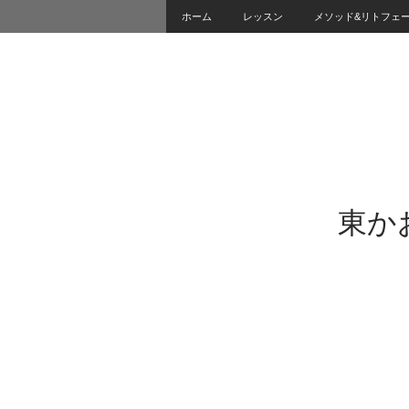
ホーム
レッスン
メソッド&リトフェ
東かおる