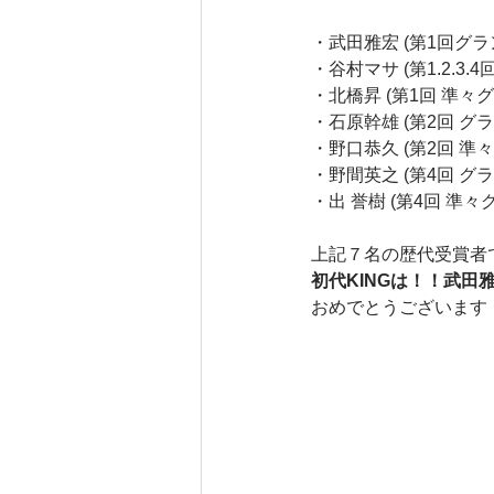
・武田雅宏 (第1回グラ
・谷村マサ (第1.2.3.
・北橋昇 (第1回 準々
・石原幹雄 (第2回 グ
・野口恭久 (第2回 準
・野間英之 (第4回 グ
・出 誉樹 (第4回 準々
上記７名の歴代受賞者
初代KINGは！！武田
おめでとうございます