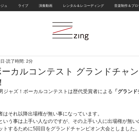
ージュ
ライブ
演奏動画
レンタル＆レコーディング
音楽制作＆プロ
1日
読了時間: 2分
ボーカルコンテスト グランドチャ
！
男ジャズ！ボーカルコンテストは
歴代受賞者による
「グランド
者はそれ以降出場権が無い事になっています。
という事は上手い人なのですが、その上手い人に出場権が無い
ットするために5回目をグランドチャンピオン大会としました