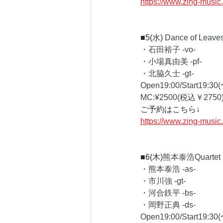
https://www.zing-musi
■5(水) 
Dance of Leave
・石田裕子 -vo-
・小場真由美 -pf-
・北脇久士 -gt-
Open19:00/Start19:30(
MC:¥2500(税込￥2750)
ご予約はこちら↓
https://www.zing-musi
■6(木)
熊本泰浩Quartet
・熊本泰浩 -as-
・市川強 -gt-
・河合鉄平 -bs-
・岡野正典 -ds-
Open19:00/Start19:30(