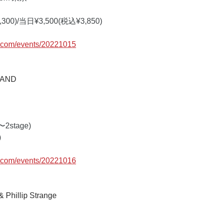
500(税込¥3,850)                                                            
c.com/events/20221015
AND
(〜2stage)
 
c.com/events/20221016
Phillip Strange