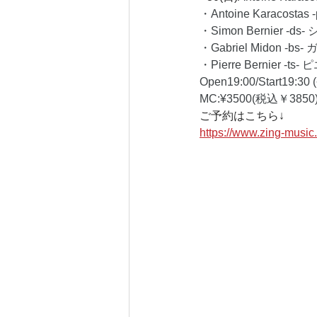
・Antoine Karacos
・Simon Bernier -
・Gabriel Midon -
・Pierre Bernier -
Open19:00/Start19:30 (
MC:¥3500(税込￥3850)
ご予約はこちら↓
https://www.zing-musi