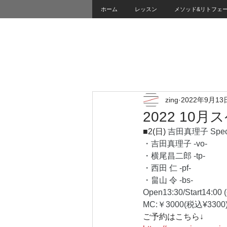
ホーム
レッスン
メソッド&リトフェ
zing
2022年9月13
2022 10
■2(日) 
吉田真理子 Specia
・吉田真理子 -vo-
・横尾昌二郎 -tp-
・西田 仁 -pf-
・畠山 令 -bs-
Open13:30/Start14:00 (
MC:￥3000(税込¥3300)
ご予約はこちら↓