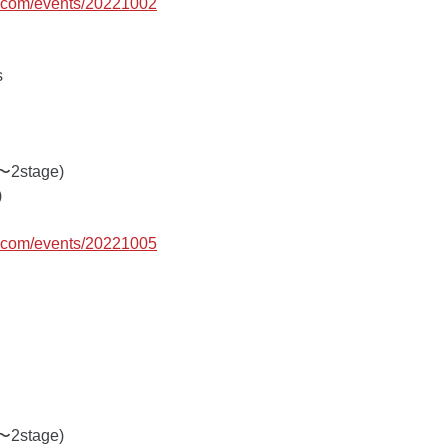
c.com/events/20221002
s
〜2stage) 
 
c.com/events/20221005
〜2stage) 