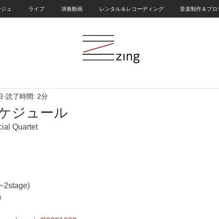
ージュ
ライブ
演奏動画
レンタル＆レコーディング
音楽制作＆プロ
日
読了時間: 2分
月スケジュール
l Quartet
~2stage) 
 