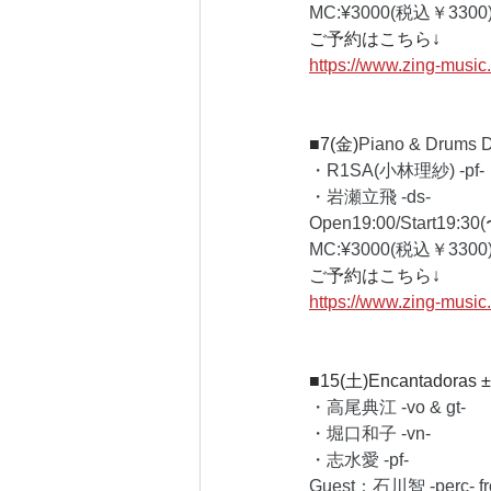
MC:¥3000(税込￥3300)
ご予約はこちら↓
https://www.zing-musi
■7(金)
Piano & Drums 
・R1SA(小林理紗) -pf- 
・岩瀬立飛 -ds- 
Open19:00/Start19:30(
MC:¥3000(税込￥3300)
ご予約はこちら↓
https://www.zing-musi
■15(土)
Encantadoras 
・高尾典江 -vo & gt-
・堀口和子 -vn-
・志水愛 -pf- 
Guest：石川智 -perc- 