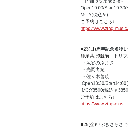
・Phillip Strange -pf-  
Open19:00/Start19:30(
MC:¥(税込￥)
ご予約はこちら↓
https://www.zing-musi
■23(日)
周年記念名物Li
師弟共演!競演 !! 
トリプ
 ・魚谷のぶまさ 
 ・光岡尚紀 
 ・佐々木善暁
 Open13:30/Start14:00
 MC:¥3500(税込￥3850
ご予約はこちら↓
https://www.zing-musi
■28(金)
いぶきさらさ ツ