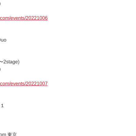
 
c.com/events/20221006
Duo
〜2stage) 
 
c.com/events/20221007
±１
from 東京