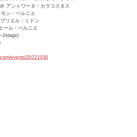
tas -pf- アントワーヌ・カラコスタス 
ds- シモン・ベルニエ 
bs- ガブリエル・ミドン 
ts- ピエール・ベルニエ
~2stage) 
 
c.com/events/20221030