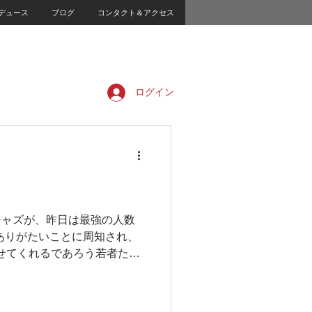
デュース
ブログ
コンタクト＆アクセス
ログイン
ジャズが、昨日は最強の人数
んありがたいことに周知され、
せてくれるであろう若者たち
きた！ 本音のところで言うと
周知されてる？！と疑いたく
はもう少しハイレベルのセッショ