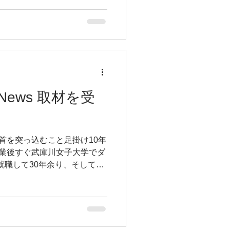
のもやっているけれど、これ
してジャズ好きの若者たちが
だけど こんなにジャズ好きな
いえば、おじいちゃんやおっち
代交代で無くなっていくのか
りったら半端ない しかも こ
ってくる子たちの共通点は、
高い！あちこちに声かけて仲
ts&News 取材を受
新米zingキッズの中坊を優し
に世の中捨てたもんじゃないよ
ズの力 ・若者の力が トリプっ
首を突っ込むこと足掛け10年
るまでにこの盛り上がりは最
卒業後すぐ武庫川女子大学でダ
就職して30年余り、そして後
の中でも異端児的な存在の大
て今がある。 当初体操という
で1分半という競技時間が決
編曲してあるにせよみんなが
で、悪い言い方すると誰かの