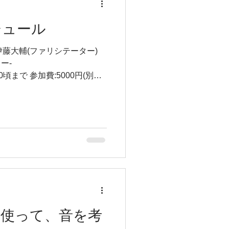
この先の方が 歪なハードルら
自分の今持ってる力で 越えれ
ケジュール
らい倒していける 力をつけら
小さい社会が見えて 人間も社
ルにくる なもんで 一生懸命
ー-
 メンタルにメンタ
16:30頃まで 参加費:5000円(別途
e A Train(予習は不要ですが、
゙さい) 持ち物:特にありま
ダーをお願いします。 専用ご
.gle/EmCeNXAezGP4FYNY6
 ・森本優子 -flute- ・五島健史 -
ano- ・西川サトシ -bass- ・
8:30/Start19:00(2shows入
/学生¥2,000(税込)/小学生.未就
/www.zing-music.com/
を使って、音を考