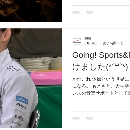
ン会『火ジャム』というも
またハイレベルなプロ、そ
大量に集まる ひつこいよう
若者いるの？！ ジャズと
ゃんのもので、だんだん世
と思いきや、若者の盛り上が
zing
5月14日
読了時間: 3分
のジャズセッションに集ま
コミュニケーション能力が
Going! Spor
良くなってる そして昨日も
けました(*´꒳`*)
く率いてくれてる ほんと
ね〜〜 ・音楽の力 ・ジャ
かれこれ 体操という世界に
て 熱い！！！！ 一年迎え
になる。 もともと、大学
強！！！...
ンスの音楽サポートとして
から知ることになる体操界
野先生に引き抜いてもらっ
世界の音楽の印象は、BGM
まっているので、ある程度
1分半の曲を使っているの