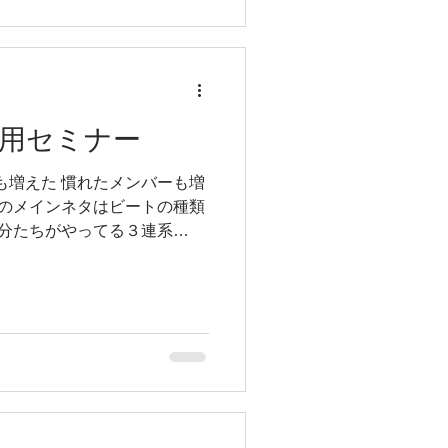
たものを信じて楽しむ ことが
かった原因を また考えて次に
ばる力 チャンスは何度でもあ
できれば👍 今月もそんなキッ
くれて みっちー感動😭
用セミナー
/reel/DXFpCSsEnbi/?
cQ==
も増えた 慣れたメンバーも増
回のメインネタはビートの種類
自分たちがやってる３連系
J-PopやアニソンのEven系は
のか そしてさらに深く ちょ
体で感じてニヤニヤしてる子さ
いね 中学生になるって 意外
ドル 小学校に上がるって目に
るけど 意外に父や母に守られ
てるのに そこを頼りたくない
るぐらい メンタルにきたりす
いハードルないらしいｗ たく