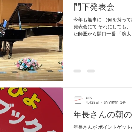
てくる」が理想 でも最初か
門下発表会
わ！！！！！！！！！！ と
プレイヤーになればなるほど
今年も無事に （何を持って
出してるねん！！ 鬼のよ
発表会にて それにしても、
めて お金には変えられない
た師匠から開口一番 「腕太
利はあるｗｗ） 降ってき
ですよ！！！中年で過ぎた
やつほど 使い回しフレー
匠はならないからｗｗ そ
この練習は流石に一人では
も痒くもならない体でこの
しい使い方を教えていただ
食事と睡眠以外の時間弾き
く（なんなら故障してくれ
な〜〜）ここまで来れてい
ん。 もう 口の方がどう考
題をいただき 自分との戦
zing
4月28日
読了時間: 1分
忘れることなくピアノに向
ます。 誰も演奏にプレッ
年長さんの朝
いのに、舞台というところ
験できない圧ですよね。 3
年長さんが ポイントゲット