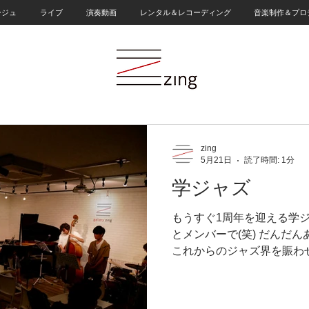
ージュ
ライブ
演奏動画
レンタル＆レコーディング
音楽制作＆プロ
zing
5月21日
読了時間: 1分
学ジャズ
もうすぐ1周年を迎える学
とメンバーで(笑) だんだ
これからのジャズ界を賑わ
がほんとにたくさん集って
こんなにジャズって若者に
なる盛り上がり zingで