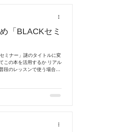
違和感がないように私は見え
で流していただきたい。 しか
て『コレを見てください』と見
演技はそうではなかった。身
め「BLACKセミ
でこの音楽だからこの演技な
 そう！その映像は世界トップ
。 なぜこんなにも音楽の立ち
ろから始まり、面白いぐらい
Kセミナー」謎のタイトルに変
る集中力は全力で競技にある
てこの本を活用するか リアル
ではないし、ダンスをする人
 普段のレッスンで使う場合、
ていない。本当
うやって頭や身体に落とし込
とあらゆる方法があるはずな
ってます！ 正解なんていっぱ
がベストなんてない 少なくと
ではなく、頭を使って音を考
あることは間違いない みなさ
チャカチャカっと指が動いた
る もちろん最終的には「降っ