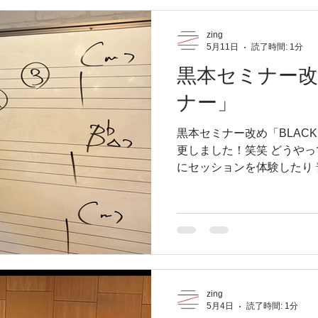
曲と差し替えてもそんなに
た。 ここは個人的感想なの
zing
し その大野先生に出会っ
5月11日
読了時間: 1分
せていただいた体操選手の
黒本セミナー改
体で音楽を感じている演技
んだという衝撃を受けた。
ナー」
レベルの選手の映像だった
位置が違うのかというとこ
黒本セミナー改め「BLAC
に日本の選手の競技に対す
更しました！笑笑 どうやっ
とわかった。間違いなく耳
にセッションを体験したり
間のように体で音楽は聞い
今後この子達がこの本をど
んでいくかを、そりゃあり
ので、検討しながらがんば
いあるから 逆にこのやり方
もただただ指を動かすため
えるためのトレーニングで
ん、アドリブが降ってきて
zing
らいいな〜と口を揃えて仰
5月4日
読了時間: 1分