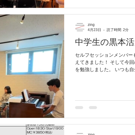
分で選択して 自分が選択し
できること そして楽しめな
チャレンジするために がん
zing
るんだよ 次を見ることさえ
4月23日
読了時間: 2分
ズがたくさんチャレンジして
中学生の黒本活
https://www.instagram.com
igsh=MTQ1cGliaWRtMDRs
セルフセッションメンバー
えてきました！ そして今
を勉強しました。 いつも
Swingと 普段よく耳にする
何が違うのか どうなってる
っとした タメやウネリを
えいました わかるって面白
に本人が気がつかないハー
見えるハードルいっぱいあ
てる しかし 中学は守られ
というより 頼ることは忘れ
る でもね 人間超えられな
zing