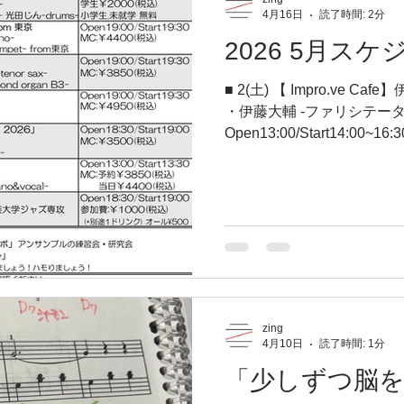
4月16日
読了時間: 2分
さん見てきたけど まだまだ
しいよｗｗｗ 今は一生懸命
2026 5月ス
ばいいよ そしてハードルぐ
れるのが この時期かもね 
■ 2(土) 【 Impro.ve Cafe】伊藤大輔(ファリシテーター)
会化してくる だからメンタ
・伊藤大輔 -ファリシテータ
になれる音楽で 逃げよう！
Open13:00/Start14:00~
ドリンク代) 使用曲:Take th
知らない方は聴いておいてくた
せん。飲み物はお店でオー
予約フォーム↓ https://forms
■ 7(木) ペラタ・ジ・ホーザ ~薔薇の花びら~ ・新田佳子 -
vocal- ・畑ひろし -guitar-
trombone- ・長井美恵子 -pi
光田じん -drums- OpenOpen1
替なし) MC:￥3,850(税込)
zing
4月10日
読了時間: 1分
学 無料 ご予約はこちら↓ https:/
「少しずつ脳