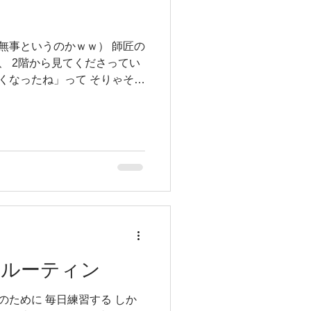
ら、unなわけない
声を大にしていいたい すごい
 努力してるねん！！！ 搾り
無事というのかｗｗ） 師匠の
うなネタをたくさんたくさん貯
、 2階から見てくださってい
貯金よ！！ （しかし大きな複
くなったね」って そりゃそう
てる風にチャカチャカやってる
ら普通はそうなるんです！ 師
ズやってるよく聴いてみ！！！
れでも何時間弾いても全く痛く
お
道55年以上やれてることは正
いた師匠のおかげ 全盛期に、
続けても一切故障することな
！と心の声は叫んでいた
ることに感謝でしかありませ
えても役に立ってる今でも 課
いに挑戦する子供達の気持ちを
かうことも大切な時間となり
シャーかけられてるわけでもな
のルーティン
でかかる圧はあの場でしか経
歳でも61歳でも半分は楽しく
のために 毎日練習する しか