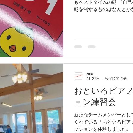
半分ドキドキする感じ、必
もベストタイムの朝 『自
何十年もGWはこれが終わ
朝を制するものはなんとかな
https://www.instagram
か？ 一番効率の良い時間が
から そして さらに年長さ
る 『ぴよぴよワーク』と 
備して寝る 本気で 『師匠
やることの準備をして やる
とはない 全ては やるタイ
かだ お母さんが やる時間
っくりやろうよと 投げたら
ゃんとやるかどうかではな
zing
4月27日
読了時間: 1分
す！ まずは やれるかどうか
が高いのです！ 今頃 ぴよ
おといろピア
ろうな〜😚😚😚
ョン練習会
新たなチームメンバーとして
くれている「おといろピア
ッションを体験しました。