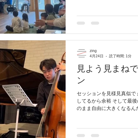
い「セッションって？！」
先生に名前を呼ばれてチャ
てもカッコいい！ 人前で初
ドラムに合わせて自分一人
つもと違うぞ？！」という
ら、そうとう緊張したはず
だんだんみんなの身体が音
zing
れ、聴いてくれてるたくさ
4月24日
読了時間: 1分
お友達までがビートを刻み
見よう見まねで
大したもんです！！ 最後
コード分解して ブルース
ン
しました みんな活き活き
気に帰って行きました！ 
セッションを見様見真似で 
ｗ https://www.instagram.
してるから余裕 そして最後
igsh=bW8ydzR0eHQ2Y3F3
のまま自由に大きくなるん
ろがちゃんとわかって 自分
達がたくさんに世界になります
一番やりたいことは ジャ
ではなくて たくさんの共有