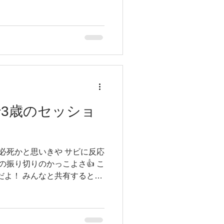
 な感じだったと思われますが
レンジしていく姿はみんなと
めてカウント出して ベースと
で練習した曲を、「なぜかい
体感を感じながらやるんだか
 しかし何回かやってるうちに
楽を感じて、身体に演奏が現
んの保護者さんや、もちろん
だす様子をみていると本当に
3歳のセッショ
はみんなが持参したケンハモで
の進行を考えながらセッション
して楽しんでくれて、帰りも元
またコレに味しめてやろうねｗ
必死かと思いきや サビに反応
com/p/DXp9C04khS3/?
の振り切りのかっこよさ👍 こ
だよ！ みんなと共有するとこ
を持って発信する そんな子供
ように💓 zingメソッドの
ズピアノを弾けるようになる！
を知って その中から自由に自