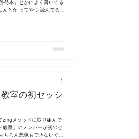
要である限りがんばります！
己啓発本』とかによく書いてる
ってからｗｗ
んとか ってやつ 読んでるの
朝なのよ 頭がスッキリしてる
んに学ぶ 寝る前に 朝起きてや
色鉛筆をちゃんとやる場所に準
！！！』と呼びたくなる 次に
時間さえ決めたら できないこ
ミングと準備が できるかどう
を朝じゃなくて 帰ってからゆ
しい ストップ！！！！！ ち
いのです！ 内容も後回しで
 なんでも 0から1のハードル
ぴよの準備していい夢見てるだ
ノ教室の初セッシ
zingメソッドに取り組んで
ノ教室」のメンバーが初のセ
 もちろん想像もできないぐら