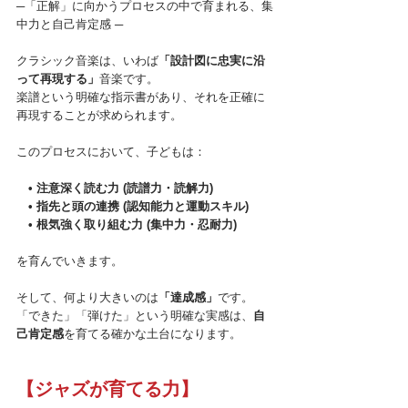
─「正解」に向かうプロセスの中で育まれる、集
中力と自己肯定感 ─
クラシック音楽は、いわば
「設計図に忠実に沿
って再現する」
音楽です。

楽譜という明確な指示書があり、それを正確に
このプロセスにおいて、子どもは：
　• 注意深く読む力 (読譜力・読解力)
　• 指先と頭の連携 (認知能力と運動スキル)
　• 根気強く取り組む力 (集中力・忍耐力)
を育んでいきます。
そして、何より大きいのは
「達成感」
です。

「できた」「弾けた」という明確な実感は、
自
己肯定感
を育てる確かな土台になります。
【ジャズが育てる力】