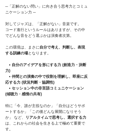
─「正解のない問い」に向き合う思考力とコミュ
ニケーション力 ─
対してジャズは、「正解がない」音楽です。

コード進行というルールはありますが、その中
この環境は、まさに
自分で考え、判断し、表現
する訓練の場
となります。
• 自分のアイデアを形にする力 (創造力・決断
力)
　• 仲間との演奏の中で役割を理解し、即座に反
応する力 (状況判断・協調性) 
　• セッション中の非言語コミュニケーション 
(傾聴力・感情の共有)
特に「今、誰が主役なのか」「自分はどうサポ
ートするか」「この後どんな展開になりそう
か」 など、
リアルタイムで思考し、選択する力
は、これからの社会を生きる上で極めて重要で
す。