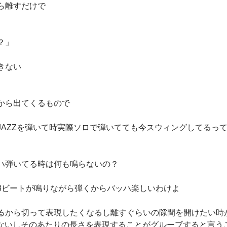
ら離すだけで
？」
きない
から出てくるもので
JAZZを弾いて時実際ソロで弾いてても今スウィングしてるっ
ハ弾いてる時は何も鳴らないの？
8ビートが鳴りながら弾くからバッハ楽しいわけよ
るから切って表現したくなるし離すぐらいの隙間を開けたい時
できないしそのあたりの長さを表現することがグルーブすると言う