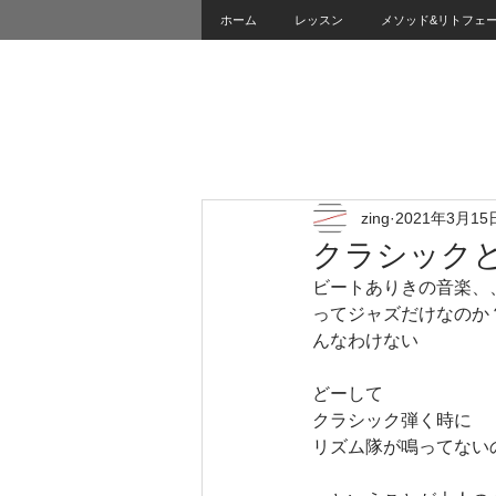
ホーム
レッスン
メソッド&リトフェ
zing
2021年3月15
クラシック
ビートありきの音楽、
ってジャズだけなのか
んなわけない
どーして
クラシック弾く時に
リズム隊が鳴ってない