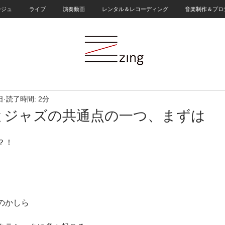
ージュ
ライブ
演奏動画
レンタル＆レコーディング
音楽制作＆プロ
日
読了時間: 2分
とジャズの共通点の一つ、まずは
、
？！
のかしら