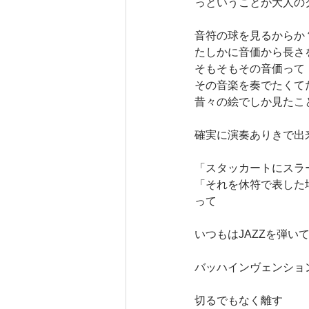
っということが大人の
音符の球を見るからか
たしかに音価から長さ
そもそもその音価って
その音楽を奏でたくて
昔々の絵でしか見たこ
確実に演奏ありきで出
「スタッカートにスラ
「それを休符で表した
って
いつもはJAZZを弾
バッハインヴェンショ
切るでもなく離す