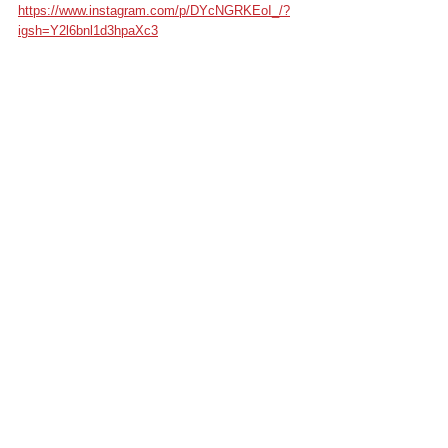
https://www.instagram.com/p/DYcNGRKEoI_/?
igsh=Y2l6bnl1d3hpaXc3