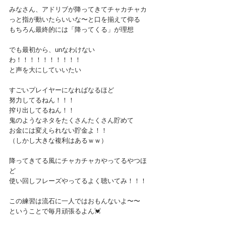
みなさん、アドリブが降ってきてチャカチャカ
っと指が動いたらいいな〜と口を揃えて仰る
もちろん最終的には「降ってくる」が理想
でも最初から、unなわけない
わ！！！！！！！！！！
と声を大にしていいたい
すごいプレイヤーになればなるほど
努力してるねん！！！
搾り出してるねん！！
鬼のようなネタをたくさんたくさん貯めて
お金には変えられない貯金よ！！
（しかし大きな複利はあるｗｗ）
降ってきてる風にチャカチャカやってるやつほ
ど
使い回しフレーズやってるよく聴いてみ！！！
この練習は流石に一人ではおもんないよ〜〜
ということで毎月頑張るよん💓