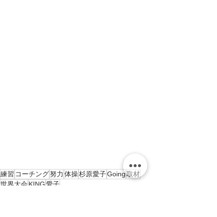
練習
コーチング
努力
体操
杉原愛子
Going
取材
世界大会
KING
愛子