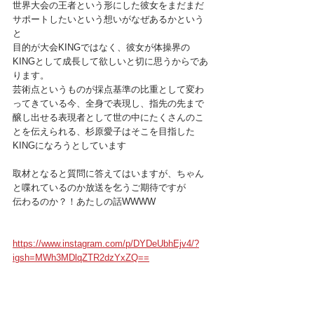
世界大会の王者という形にした彼女をまだまだ
サポートしたいという想いがなぜあるかという
と
目的が大会KINGではなく、彼女が体操界の
KINGとして成長して欲しいと切に思うからであ
ります。
芸術点というものが採点基準の比重として変わ
ってきている今、全身で表現し、指先の先まで
醸し出せる表現者として世の中にたくさんのこ
とを伝えられる、杉原愛子はそこを目指した
KINGになろうとしています
取材となると質問に答えてはいますが、ちゃん
と喋れているのか放送を乞うご期待ですが
伝わるのか？！あたしの話WWWW
https://www.instagram.com/p/DYDeUbhEjv4/?
igsh=MWh3MDlqZTR2dzYxZQ==