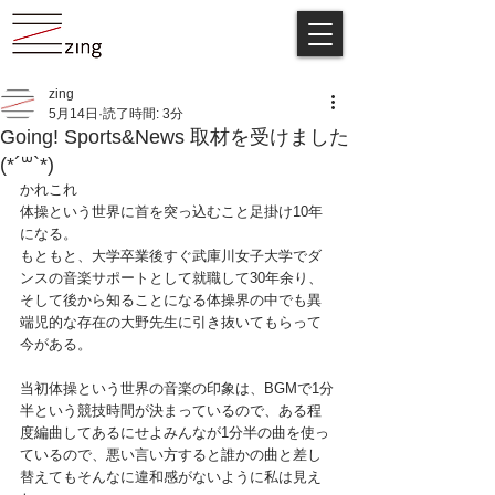
zing
5月14日
読了時間: 3分
Going! Sports&News 取材を受けました
(*´꒳`*)
かれこれ
体操という世界に首を突っ込むこと足掛け10年
になる。
もともと、大学卒業後すぐ武庫川女子大学でダ
ンスの音楽サポートとして就職して30年余り、
そして後から知ることになる体操界の中でも異
端児的な存在の大野先生に引き抜いてもらって
今がある。
当初体操という世界の音楽の印象は、BGMで1分
半という競技時間が決まっているので、ある程
度編曲してあるにせよみんなが1分半の曲を使っ
ているので、悪い言い方すると誰かの曲と差し
替えてもそんなに違和感がないように私は見え