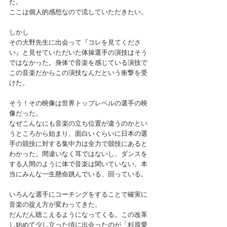
た。
ここは個人的感想なので流していただきたい。
しかし
その大野先生に出会って『コレを見てくださ
い』と見せていただいた体操選手の演技はそう
ではなかった。身体で音楽を感じている演技で
この音楽だからこの演技なんだという衝撃を受
けた。
そう！その映像は世界トップレベルの選手の映
像だった。
なぜこんなにも音楽の立ち位置が違うのかとい
うところから始まり、面白いぐらいに日本の選
手の競技に対する集中力は全力で競技にあると
わかった。間違いなく耳ではないし、ダンスを
する人間のように体で音楽は聞いていない。本
当にみんな一生懸命跳んでいる、回っている。
いろんな選手にコーチングをすることで確実に
音楽の捉え方が変わってきた。
だんだん聴こえるようになってくる。この改革
し始めて少し立った頃に出会ったのが「杉原愛