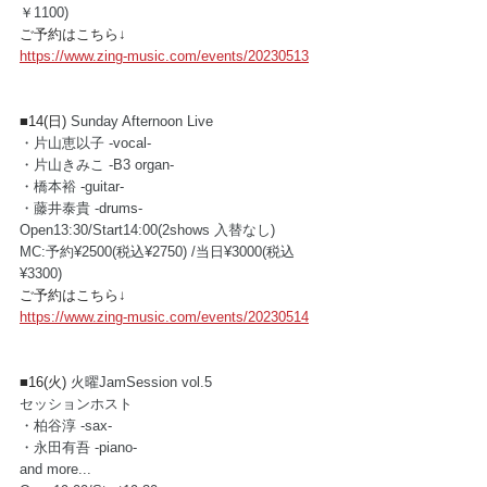
￥1100)
ご予約はこちら↓
https://www.zing-music.com/events/20230513
■14(日) 
Sunday Afternoon Live
・片山恵以子 -vocal- 
・片山きみこ -B3 organ- 
・橋本裕 -guitar- 
・藤井泰貴 -drums- 
Open13:30/Start14:00(2shows 入替なし)
MC:予約¥2500(税込¥2750) /当日¥3000(税込
¥3300)
ご予約はこちら↓
https://www.zing-music.com/events/20230514
■16(火) 
火曜JamSession vol.5
セッションホスト 
・柏谷淳 -sax- 
・永田有吾 -piano-  
and more...