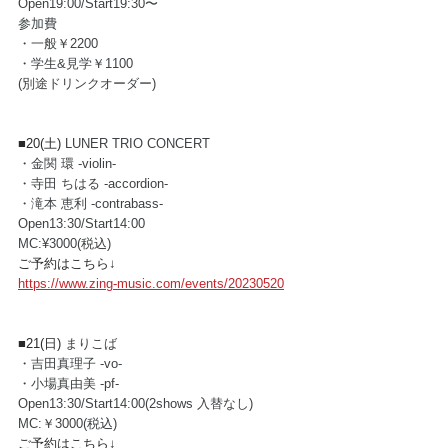
Open19:00/Start19:30〜 
参加費 
・一般￥2200 
・学生&見学￥1100
(別途ドリンクオーダー)
■20(土) 
LUNER TRIO CONCERT
・金関 環 -violin-
・寺田 ちはる -accordion-
・滝本 恵利 -contrabass-
Open13:30/Start14:00
MC:¥3000(税込) 
ご予約はこちら↓
https://www.zing-music.com/events/20230520
■21(日) 
まりこば
・吉田真理子 -vo-
・小場真由美 -pf-
Open13:30/Start14:00(2shows 入替なし)
MC:￥3000(税込) 
ご予約はこちら↓