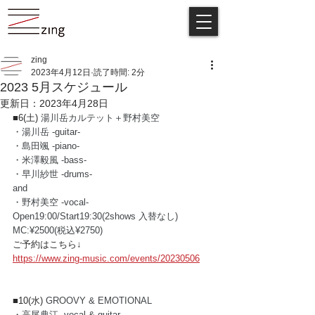
zing
2023年4月12日
読了時間: 2分
2023 5月スケジュール
更新日：
2023年4月28日
■6(土) 
湯川岳カルテット＋野村美空
・湯川岳 -guitar-
・島田颯 -piano-
・米澤毅風 -bass-
・早川紗世 -drums-
and
・野村美空 -vocal-
Open19:00/Start19:30(2shows 入替なし)
MC:¥2500(税込¥2750) 
ご予約はこちら↓
https://www.zing-music.com/events/20230506
■10(水) 
GROOVY & EMOTIONAL
・高尾典江 -vocal & guitar-