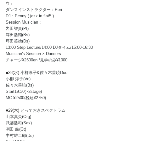
ウ」
ダンスインストラクター：Peri 
DJ：Penny ( jazz in flat5 )
Session Musician：
岩田智貴(Pf)
澤田浩輔(Bs)
坪田英徳(Ds)
13:00 Step Lecture/14:00 DJタイム/15:00-16:30 
Musician's Session × Dancers
チャージ¥2500en /見学のみ¥1000
■28(水) 
小柳淳子&佐々木善暁Duo
小柳 淳子(Vo)
佐々木善暁(Bs) 
Start19:30(~2stage)
MC:¥2500(税込¥2750)
■29(木) 
とっておきスペクトラム
山本真央(Org)
武藤浩司(Sax)
渕田 航(Gt)
中村雄二郎(Ds)