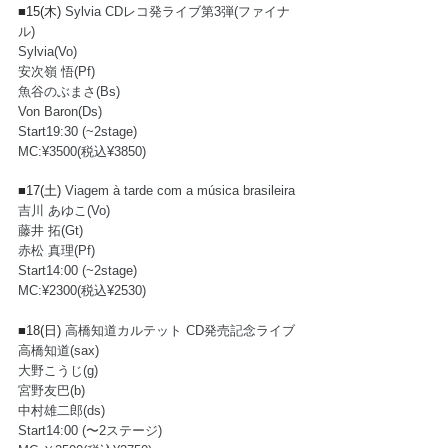
■15(木) 
Sylvia CDレコ発ライブ第3弾(ファイナ
ル)
Sylvia(Vo)
安次嶺 悟(Pf)
魚谷のぶまさ(Bs)
Von Baron(Ds)
Start19:30 (~2stage)
MC:¥3500(税込¥3850)
■17(土) 
Viagem à tarde com a música brasileira
吉川 あゆこ(Vo)
藤井 拓(Gt)
赤松 真理(Pf)
Start14:00 (~2stage)
MC:¥2300(税込¥2530) 
■18(日) 
高橋知道カルテット CD発売記念ライブ
高橋知道(sax)
大野こうじ(g)
宮野友巴(b)
中村雄二郎(ds)
Start14:00 (〜2ステージ)