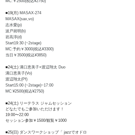
MC:￥2500(税込¥2750)
■19(月) 
MASAX-274
MASAX(sax,vo)
志水愛(p)
波戸就明(b)
岩高淳(d) 
Start19:30 (~2stage)
MC:予約￥3000(税込¥3300)
当日￥3500(税込¥3850)
■24(土) 
溝口恵美子×渡辺翔太 Duo
溝口恵美子(Vo)
渡辺翔太(Pf)
Start15:00 (~2stage)~17:00
MC:¥2500(税込¥2750)
■24(土) 
リーテラス ジャムセッション
どなたでもご参加いただけます！
19:00〜22:00
セッション参加￥1500/観覧￥1000
■25(日) ダンスワークショップ「 
jazzでオドロ