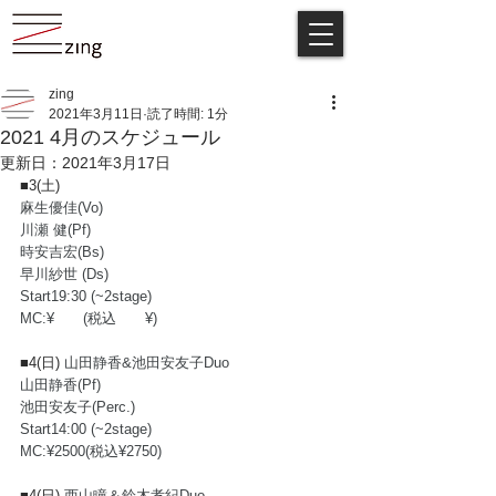
zing
2021年3月11日
読了時間: 1分
2021 4月のスケジュール
更新日：
2021年3月17日
■3(土) 
麻生優佳(Vo)
川瀬 健(Pf)  
時安吉宏(Bs)  
早川紗世 (Ds) 
Start19:30 (~2stage)
MC:¥　　(税込　　¥)
■4(日) 
山田静香&池田安友子Duo
山田静香(Pf)
池田安友子(Perc.)
Start14:00 (~2stage)
MC:¥2500(税込¥2750)
■4(日) 
西山瞳＆鈴木孝紀Duo