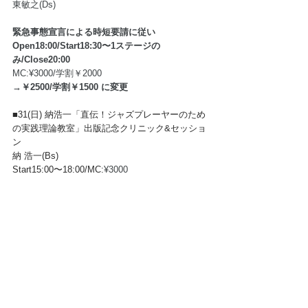
東敏之(Ds)
緊急事態宣言による時短要請に従い 
Open18:00/Start18:30〜1ステージの
み/Close20:00 
MC:¥3000/学割￥2000 
→￥2500/学割￥1500 に変更
■31(日) 
納浩一「直伝！ジャズプレーヤーのため
の実践理論教室」出版記念クリニック&セッショ
ン
納 浩一(Bs)
Start15:00〜18:00/MC:
¥3000