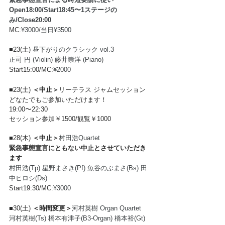
Open18:00/Start18:45〜1ステージの
み/Close20:00 
MC:
¥3000/当日¥3500
■23(土) 
昼下がりのクラシック vol.3
正司 円 (Violin) 藤井崇洋 (Piano)
Start15:00/MC:
¥2000
■23(土) 
＜中止＞
リーテラス ジャムセッション
どなたでもご参加いただけます！
19:00〜22:30
セッション参加￥1500/観覧￥1000
■28(木) 
＜中止＞
村田浩Quartet
緊急事態宣言にともない中止とさせていただき
ます
村田浩(Tp) 星野まさき(Pf) 魚谷のぶまさ(Bs) 田
中ヒロシ(Ds) 
Start19:30/MC:
¥3000
■30(土) 
＜時間変更＞
河村英樹 Organ Quartet
河村英樹(Ts) 橋本有津子(B3-Organ) 橋本裕(Gt) 