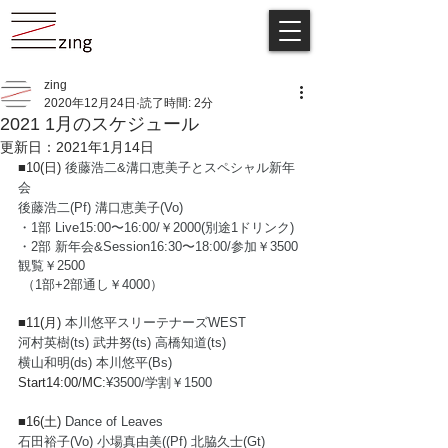
zing
2020年12月24日
読了時間: 2分
2021 1月のスケジュール
更新日：
2021年1月14日
■10(日) 
後藤浩二&溝口恵美子とスペシャル新年
会
後藤浩二(Pf) 溝口恵美子(Vo)
・1部 Live15:00〜16:00/￥2000(別途1ドリンク)
・2部 新年会&Session16:30〜18:00/参加￥3500 
観覧￥2500 
 （1部+2部通し￥4000）
■11(月) 
本川悠平スリーテナーズWEST
河村英樹(ts) 武井努(ts) 高橋知道(ts)
横山和明(ds) 本川悠平(Bs)
Start14:00/MC:
¥3500/学割￥1500
■16(土) 
Dance of Leaves
石田裕子(Vo) 小場真由美((Pf) 北脇久士(Gt)