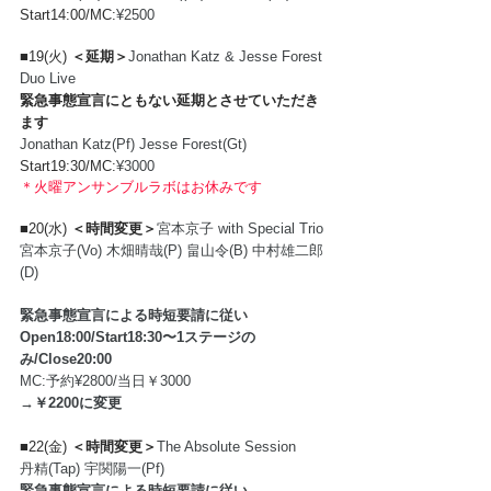
Start14:00/MC:
¥2500
■19(火) 
＜延期＞
Jonathan Katz & Jesse Forest 
Duo Live
緊急事態宣言にともない延期とさせていただき
ます
Jonathan Katz(Pf) Jesse Forest(Gt)
Start19:30/MC:
¥3000
＊火曜アンサンブルラボはお休みです
■20(水) 
＜時間変更＞
宮本京子 with Special Trio
宮本京子(Vo) 木畑晴哉(P) 畠山令(B) 中村雄二郎
(D)
緊急事態宣言による時短要請に従い 
Open18:00/Start18:30〜1ステージの
み/Close20:00 
MC:予約¥2800/当日￥3000 
→￥2200に変更
■22(金) 
＜時間変更＞
The Absolute Session
丹精(Tap) 宇関陽一(Pf)
緊急事態宣言による時短要請に従い 