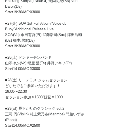
Pat King Koh(Vo) Nea(Gt) 光岡尚紀(Bs) Von 
Baron(Ds)
Start19:30/MC:¥3000
■27(金) 
SOA 1st Full Album"Voice ob 
Buoy"Additional Release Live
SOA(Vo) 永田有吾(Pf) 武藤浩司(Sax) 澤田浩輔
(Bs) 橋本現輝(Ds)
Start19:30/MC:¥3000
■28(土) 
ドンヤーチンバンド
山添ゆか(Vo) 稲屋 浩(Ts) 井野アキヲ(Gt)
Start14:00/MC:¥3000
■28(土) 
リーテラス ジャムセッション
どなたでもご参加いただけます！
19:00〜22:30
セッション参加￥1500/観覧￥1000
■29(日) 
昼下がりのクラシック vol.2
正司 円(Violin) 村上紫乃布(Marimba) 門脇いずみ
(Piano) 
Start14:00/MC:¥2500