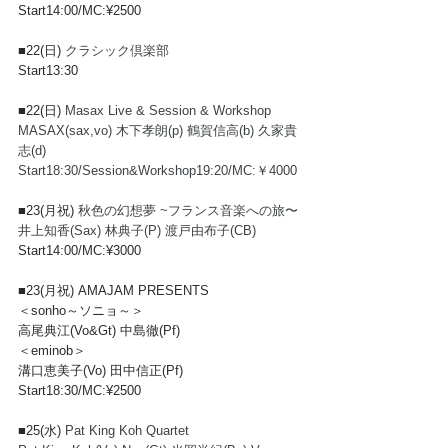
Start14:00/MC:¥2500
■22(日) 
クラシック倶楽部
Start13:30
■22(日) 
Masax Live & Session & Workshop
MASAX(sax,vo) 木下孝朗(p) 鶴賀信高(b) 久家貴
志(d)
Start18:30/Session&Workshop19:20/MC:￥4000
■23(月祝) 
秋色の幻想夢 ~フランス音楽への旅〜
井上知香(Sax) 林典子(P) 渡戸由布子(CB)
Start14:00/MC:¥3000
■23(月祝) 
AMAJAM PRESENTS
＜sonho～ソニョ～＞
高尾典江(Vo&Gt) 中島徹(Pf)
＜eminob＞
溝口恵美子(Vo) 田中信正(Pf)
Start18:30/MC:¥2500
■25(水) 
Pat King Koh Quartet