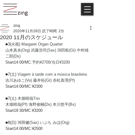
zing
2020年11月28日
読了時間: 2分
2020 11月のスケジュール
■3(火祝) 
Margaret Organ Quartet
山本真央(Org) 武藤浩司(Sax) 渕田航(Gt) 中村雄
二郎(Ds)
Start14:00/MC:
予約¥2700/当日¥3200 
■7(土) 
Viagem à tarde com a música brasileira
吉川あゆこ(Vo) 藤井拓(Gt) 赤松真理(Pf)
Start14:00/MC:¥2300
■7(土) 
木畑晴哉Trio
木畑晴哉(Pf) 海野俊輔(Ds) 本川悠平(Bs)
Start19:30/MC:¥3200
■8(日) 河田健
(Sax) いぶち みほ(Org)
Start14:00/MC:¥2500