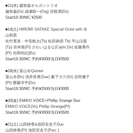
■11(水) 
越智巌オルガントリオ
越智巌(Gt) 成瀬順一(Org) 弦牧潔(Ds)
Start19:30/MC:¥2500
■14(土) 
HIROMI SATAKE Special Octet with 谷
山和恵
佐竹寛美・中安航太(Tb) 松田耕(B.Tb) 平山涼葉
(Tp) 岩本敦(Fl) さわいはるな(Cajón,Ds) 佐藤勇作
(Pf) 光岡尚紀(Bs)
Start19:30/MC:予約¥3000/当日¥3500
■18(水) 
畠山令Quintet
畠山令(Bs) 浅井良将(Sax) 薮下ガク(Gt) 吉田優子
(Pf) 齋藤洋平(Ds)
Start19:30/MC:予約¥2500/当日¥3000
■20(金) 
EMiKO VOiCE+Phillip Strange Duo
EMiKO VOiCE(Vo) Phillip Strange(Pf)
Start19:30/MC:予約¥3000/当日¥3500
■21(土) 
山田静香&池田安友子Duo
山田静香(Pf) 池田安友子(Perc.)