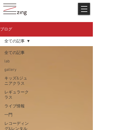
ブログ
全ての記事
全ての記事
lab
gallery
キッズ&ジュ
ニアクラス
レギュラーク
ラス
ライブ情報
一門
レコーディン
グ&レンタル