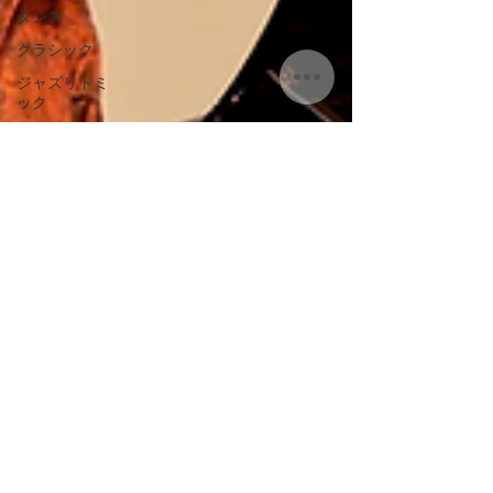
ダンス
クラシック
ジャズリトミ
ック
Buccoブログ
ギタークラス
キッズ
ジャズ専科
Jazzで脳育
zingメソッド