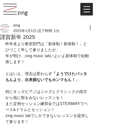
zing
2025年1月1日
読了時間: 1分
謹賀新年 2025
昨年末より教室部門は「新体制！新体制！」と
ひつこく申して参りましたが、、
年が明け、zing music labいよいよ新体制で始動
致します！
とはいえ、理念は変わらず
「ようでけたバッタ
もんより、出来損ないでもホンマもん！
」
特にキッズピアノはジャズとクラシックの両方
から他に類をみないレッスンを！
また定例セッション練習会ではSTEINWAYでベ
ース&ドラムとセッション！
zing music labでしかできないレッスンを提供し
て参ります！