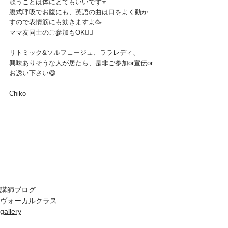
歌うことは体にとてもいいです⭐️
腹式呼吸でお腹にも、英語の曲は口をよく動か
すので表情筋にも効きますよ🥳
ママ友同士のご参加もOK🙆‍♀️
リトミック&ソルフェージュ、ララレディ、
興味ありそうな人が居たら、是非ご参加or宣伝or
お誘い下さい😋
Chiko
講師ブログ
ヴォーカルクラス
gallery