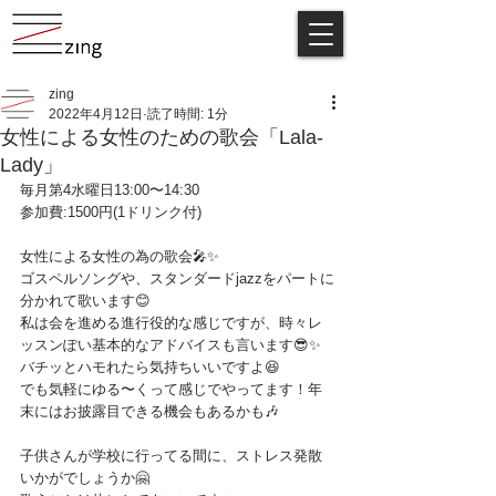
zing
2022年4月12日
読了時間: 1分
女性による女性のための歌会「Lala-
Lady」
毎月第4水曜日13:00〜14:30
参加費:1500円(1ドリンク付)
女性による女性の為の歌会🎤✨
ゴスペルソングや、スタンダードjazzをパートに
分かれて歌います😊
私は会を進める進行役的な感じですが、時々レ
ッスンぽい基本的なアドバイスも言います😎✨
バチッとハモれたら気持ちいいですよ😆
でも気軽にゆる〜くって感じでやってます！年
末にはお披露目できる機会もあるかも🎶
子供さんが学校に行ってる間に、ストレス発散
いかがでしょうか🤗